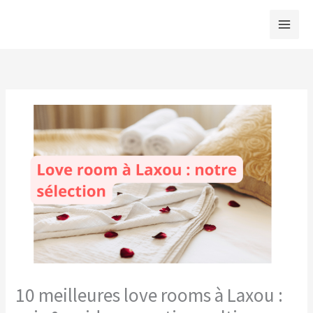
Aller
au
contenu
10 meilleures love rooms à Laxou :