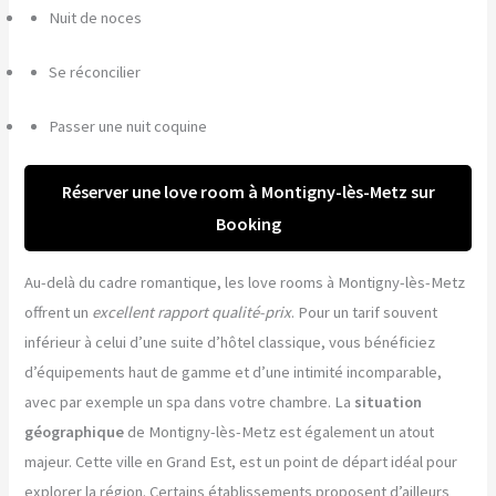
Nuit de noces
Se réconcilier
Passer une nuit coquine
Réserver une love room à Montigny-lès-Metz sur
Booking
Au-delà du cadre romantique, les love rooms à Montigny-lès-Metz
offrent un
excellent rapport qualité-prix
. Pour un tarif souvent
inférieur à celui d’une suite d’hôtel classique, vous bénéficiez
d’équipements haut de gamme et d’une intimité incomparable,
avec par exemple un spa dans votre chambre. La
situation
géographique
de Montigny-lès-Metz est également un atout
majeur. Cette ville en Grand Est, est un point de départ idéal pour
explorer la région. Certains établissements proposent d’ailleurs