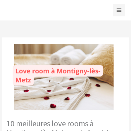
Aller
au
contenu
10 meilleures love rooms à