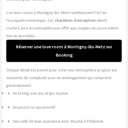
Les love rooms à Montigny-lès-Metz redéfinissent l’art de
l’escapade romantique. Ces
chambres d’exception
allient
confort, luxe et sensualité pour offrir aux couples un cocon intime
loin du quotidien.
Réserver une love room à Montigny-lès-Metz sur
Booking
Chaque détail est pensé pour créer une atmosphère propice aux
moments de complicité avec un aménagement qui comprend
généralement :
Un lit king size aux draps soyeux
Un jacuzzi ou spa privatif
Une salle de bain spacieuse avec douche à l’italienne