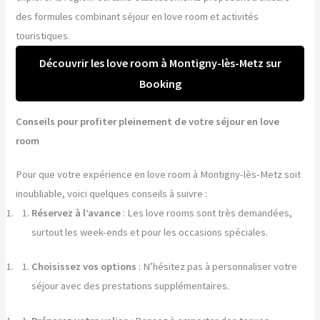
des formules combinant séjour en love room et activités
touristiques.
Découvrir les love room à Montigny-lès-Metz sur
Booking
Conseils pour profiter pleinement de votre séjour en love
room
Pour que votre expérience en love room à Montigny-lès-Metz soit
inoubliable, voici quelques conseils à suivre :
Réservez à l’avance
: Les love rooms sont très demandées,
surtout les week-ends et pour les occasions spéciales.
Choisissez vos options
: N’hésitez pas à personnaliser votre
séjour avec des prestations supplémentaires.