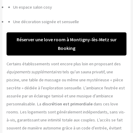
Un espace salon cosy
Une décoration soignée et sensuelle
Réserver une love room à Montigny-lès-Metz sur
Booking
Certains établissements vont encore plus loin en proposant des
équipements supplémentaires
tels qu’un sauna privatif, une
piscine, une table de massage ou même une mystérieuse « pièce
secrète » dédiée à l’exploration sensuelle. L’ambiance feutrée est
assurée par un éclairage tamisé et une musique d’ambiance
personnalisable. La
discrétion est primordiale
dans ces love
rooms. Les logements sont généralement indépendants, sans vis-
à-vis, garantissant une intimité totale aux couples. L’accès se fait
souvent de manière autonome grâce à un code d’entrée, évitant