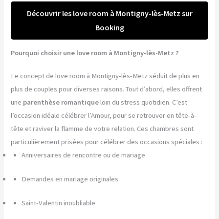
Découvrir les love room à Montigny-lès-Metz sur
Booking
Pourquoi choisir une love room à Montigny-lès-Metz ?
Le concept de love room à Montigny-lès-Metz séduit de plus en
plus de couples pour diverses raisons. Tout d’abord, elles offrent
une
parenthèse romantique
loin du stress quotidien. C’est
l’occasion idéale célébrer l’Amour, pour se retrouver en tête-à-
tête et raviver la flamme de votre relation. Ces chambres sont
particulièrement prisées pour célébrer des occasions spéciales :
Anniversaires de rencontre ou de mariage
Demandes en mariage originales
Saint-Valentin inoubliable