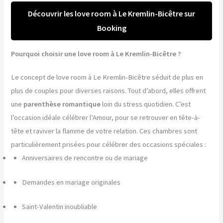
Découvrir les love room à Le Kremlin-Bicêtre sur
Booking
Pourquoi choisir une love room à Le Kremlin-Bicêtre ?
Le concept de love room à Le Kremlin-Bicêtre séduit de plus en
plus de couples pour diverses raisons. Tout d’abord, elles offrent
une
parenthèse romantique
loin du stress quotidien. C’est
l’occasion idéale célébrer l’Amour, pour se retrouver en tête-à-
tête et raviver la flamme de votre relation. Ces chambres sont
particulièrement prisées pour célébrer des occasions spéciales :
Anniversaires de rencontre ou de mariage
Demandes en mariage originales
Saint-Valentin inoubliable