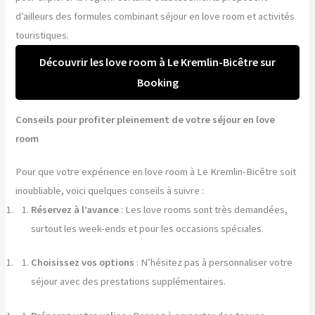
d’ailleurs des formules combinant séjour en love room et activités
touristiques.
Découvrir les love room à Le Kremlin-Bicêtre sur
Booking
Conseils pour profiter pleinement de votre séjour en love
room
Pour que votre expérience en love room à Le Kremlin-Bicêtre soit
inoubliable, voici quelques conseils à suivre :
Réservez à l’avance
: Les love rooms sont très demandées,
surtout les week-ends et pour les occasions spéciales.
Choisissez vos options
: N’hésitez pas à personnaliser votre
séjour avec des prestations supplémentaires.