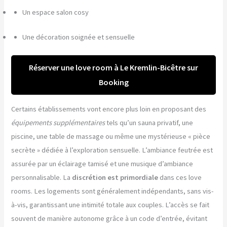
Un espace salon cosy
Une décoration soignée et sensuelle
Réserver une love room à Le Kremlin-Bicêtre sur
Booking
Certains établissements vont encore plus loin en proposant des
équipements supplémentaires
tels qu’un sauna privatif, une
piscine, une table de massage ou même une mystérieuse « pièce
secrète » dédiée à l’exploration sensuelle. L’ambiance feutrée est
assurée par un éclairage tamisé et une musique d’ambiance
personnalisable. La
discrétion est primordiale
dans ces love
rooms. Les logements sont généralement indépendants, sans vis-
à-vis, garantissant une intimité totale aux couples. L’accès se fait
souvent de manière autonome grâce à un code d’entrée, évitant