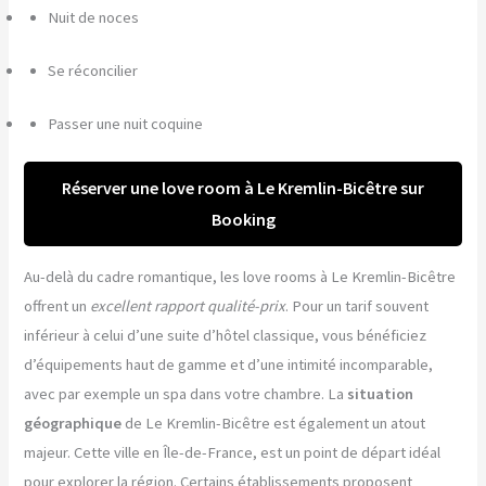
Nuit de noces
Se réconcilier
Passer une nuit coquine
Réserver une love room à Le Kremlin-Bicêtre sur
Booking
Au-delà du cadre romantique, les love rooms à Le Kremlin-Bicêtre
offrent un
excellent rapport qualité-prix
. Pour un tarif souvent
inférieur à celui d’une suite d’hôtel classique, vous bénéficiez
d’équipements haut de gamme et d’une intimité incomparable,
avec par exemple un spa dans votre chambre. La
situation
géographique
de Le Kremlin-Bicêtre est également un atout
majeur. Cette ville en Île-de-France, est un point de départ idéal
pour explorer la région. Certains établissements proposent