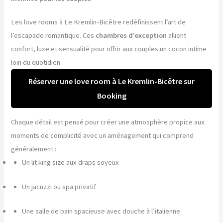
Les love rooms à Le Kremlin-Bicêtre redéfinissent l’art de
l’escapade romantique. Ces
chambres d’exception
allient
confort, luxe et sensualité pour offrir aux couples un cocon intime
loin du quotidien.
Réserver une love room à Le Kremlin-Bicêtre sur
Booking
Chaque détail est pensé pour créer une atmosphère propice aux
moments de complicité avec un aménagement qui comprend
généralement :
Un lit king size aux draps soyeux
Un jacuzzi ou spa privatif
Une salle de bain spacieuse avec douche à l’italienne