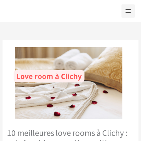
Aller
au
contenu
10 meilleures love rooms à Clichy :