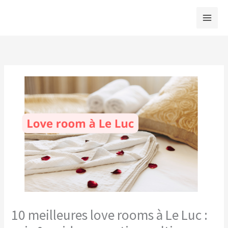
Aller
au
contenu
10 meilleures love rooms à Le Luc :