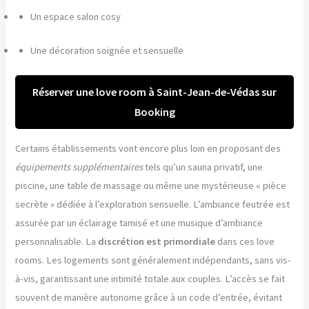
Un espace salon cosy
Une décoration soignée et sensuelle
Réserver une love room à Saint-Jean-de-Védas sur
Booking
Certains établissements vont encore plus loin en proposant des
équipements supplémentaires
tels qu’un sauna privatif, une
piscine, une table de massage ou même une mystérieuse « pièce
secrète » dédiée à l’exploration sensuelle. L’ambiance feutrée est
assurée par un éclairage tamisé et une musique d’ambiance
personnalisable. La
discrétion est primordiale
dans ces love
rooms. Les logements sont généralement indépendants, sans vis-
à-vis, garantissant une intimité totale aux couples. L’accès se fait
souvent de manière autonome grâce à un code d’entrée, évitant