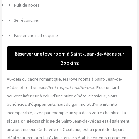
Nuit de noces
Se réconcilier
Passer une nuit coquine
Réserver une love room à Saint-Jean-de-Védas sur
Booking
Au-delà du cadre romantique, les love rooms à Saint-Jean-de-
Védas offrent un
excellent rapport qualité-prix
. Pour un tarif
souvent inférieur à celui d’une suite d’hôtel classique, vous
bénéficiez d’équipements haut de gamme et d’une intimité
incomparable, avec par exemple un spa dans votre chambre. La
situation géographique
de Saint-Jean-de-Védas est également
un atout majeur. Cette ville en Occitanie, est un point de départ
idéal pour explorer la région. Certains établissements proposent