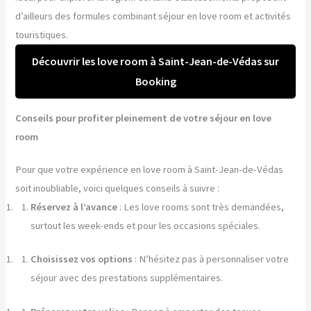
d’ailleurs des formules combinant séjour en love room et activités
touristiques.
Découvrir les love room à Saint-Jean-de-Védas sur
Booking
Conseils pour profiter pleinement de votre séjour en love
room
Pour que votre expérience en love room à Saint-Jean-de-Védas
soit inoubliable, voici quelques conseils à suivre :
Réservez à l’avance
: Les love rooms sont très demandées,
surtout les week-ends et pour les occasions spéciales.
Choisissez vos options
: N’hésitez pas à personnaliser votre
séjour avec des prestations supplémentaires.