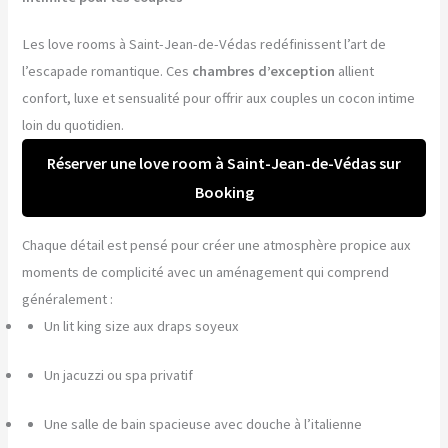
Les love rooms à Saint-Jean-de-Védas redéfinissent l’art de
l’escapade romantique. Ces
chambres d’exception
allient
confort, luxe et sensualité pour offrir aux couples un cocon intime
loin du quotidien.
Réserver une love room à Saint-Jean-de-Védas sur
Booking
Chaque détail est pensé pour créer une atmosphère propice aux
moments de complicité avec un aménagement qui comprend
généralement :
Un lit king size aux draps soyeux
Un jacuzzi ou spa privatif
Une salle de bain spacieuse avec douche à l’italienne