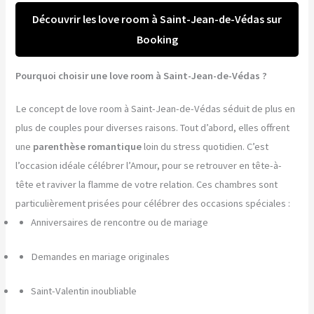
Découvrir les love room à Saint-Jean-de-Védas sur
Booking
Pourquoi choisir une love room à Saint-Jean-de-Védas ?
Le concept de love room à Saint-Jean-de-Védas séduit de plus en
plus de couples pour diverses raisons. Tout d’abord, elles offrent
une
parenthèse romantique
loin du stress quotidien. C’est
l’occasion idéale célébrer l’Amour, pour se retrouver en tête-à-
tête et raviver la flamme de votre relation. Ces chambres sont
particulièrement prisées pour célébrer des occasions spéciales :
Anniversaires de rencontre ou de mariage
Demandes en mariage originales
Saint-Valentin inoubliable