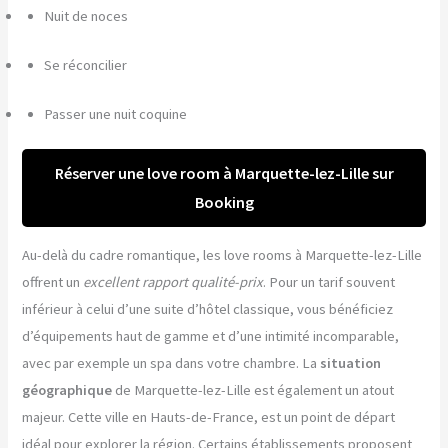
Nuit de noces
Se réconcilier
Passer une nuit coquine
Réserver une love room à Marquette-lez-Lille sur
Booking
Au-delà du cadre romantique, les love rooms à Marquette-lez-Lille
offrent un
excellent rapport qualité-prix
. Pour un tarif souvent
inférieur à celui d’une suite d’hôtel classique, vous bénéficiez
d’équipements haut de gamme et d’une intimité incomparable,
avec par exemple un spa dans votre chambre. La
situation
géographique
de Marquette-lez-Lille est également un atout
majeur. Cette ville en Hauts-de-France, est un point de départ
idéal pour explorer la région. Certains établissements proposent