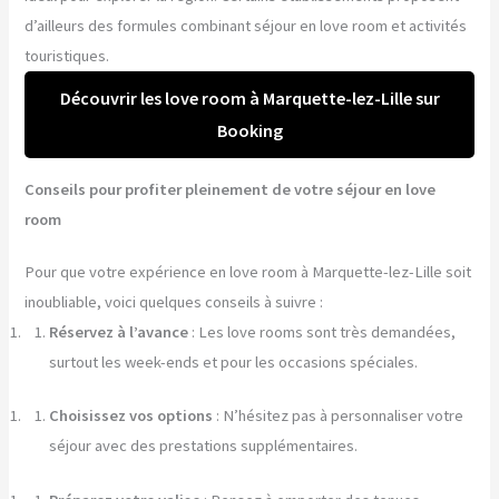
d’ailleurs des formules combinant séjour en love room et activités
touristiques.
Découvrir les love room à Marquette-lez-Lille sur
Booking
Conseils pour profiter pleinement de votre séjour en love
room
Pour que votre expérience en love room à Marquette-lez-Lille soit
inoubliable, voici quelques conseils à suivre :
Réservez à l’avance
: Les love rooms sont très demandées,
surtout les week-ends et pour les occasions spéciales.
Choisissez vos options
: N’hésitez pas à personnaliser votre
séjour avec des prestations supplémentaires.