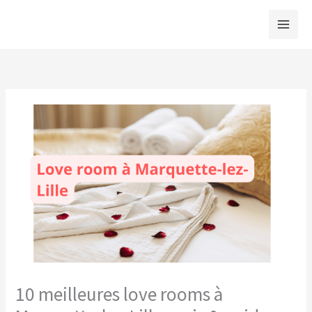
Aller
au
contenu
10 meilleures love rooms à