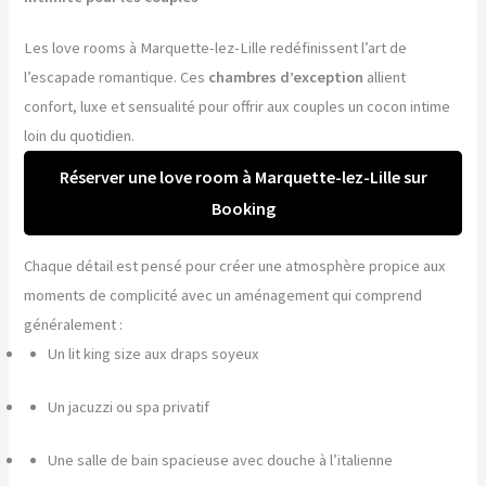
Les love rooms à Marquette-lez-Lille redéfinissent l’art de
l’escapade romantique. Ces
chambres d’exception
allient
confort, luxe et sensualité pour offrir aux couples un cocon intime
loin du quotidien.
Réserver une love room à Marquette-lez-Lille sur
Booking
Chaque détail est pensé pour créer une atmosphère propice aux
moments de complicité avec un aménagement qui comprend
généralement :
Un lit king size aux draps soyeux
Un jacuzzi ou spa privatif
Une salle de bain spacieuse avec douche à l’italienne