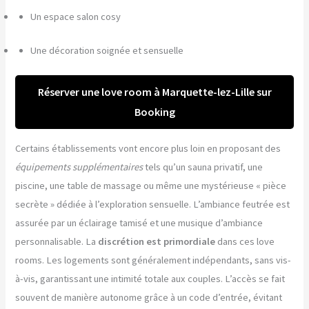
Un espace salon cosy
Une décoration soignée et sensuelle
Réserver une love room à Marquette-lez-Lille sur
Booking
Certains établissements vont encore plus loin en proposant des
équipements supplémentaires
tels qu’un sauna privatif, une
piscine, une table de massage ou même une mystérieuse « pièce
secrète » dédiée à l’exploration sensuelle. L’ambiance feutrée est
assurée par un éclairage tamisé et une musique d’ambiance
personnalisable. La
discrétion est primordiale
dans ces love
rooms. Les logements sont généralement indépendants, sans vis-
à-vis, garantissant une intimité totale aux couples. L’accès se fait
souvent de manière autonome grâce à un code d’entrée, évitant