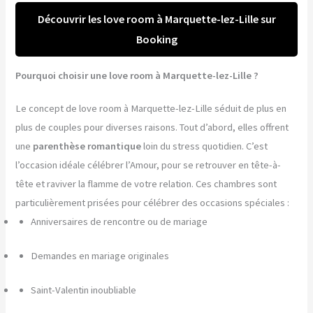
Découvrir les love room à Marquette-lez-Lille sur
Booking
Pourquoi choisir une love room à Marquette-lez-Lille ?
Le concept de love room à Marquette-lez-Lille séduit de plus en
plus de couples pour diverses raisons. Tout d’abord, elles offrent
une
parenthèse romantique
loin du stress quotidien. C’est
l’occasion idéale célébrer l’Amour, pour se retrouver en tête-à-
tête et raviver la flamme de votre relation. Ces chambres sont
particulièrement prisées pour célébrer des occasions spéciales :
Anniversaires de rencontre ou de mariage
Demandes en mariage originales
Saint-Valentin inoubliable