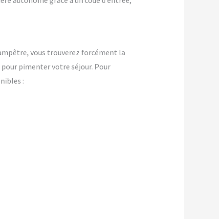
nière autonome grâce à un code d’entrée,
champêtre, vous trouverez forcément la
pour pimenter votre séjour. Pour
ibles :