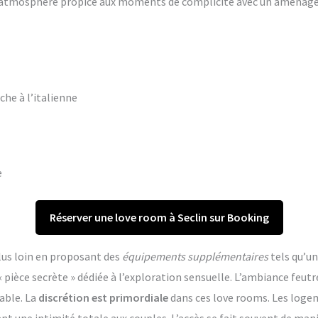
ne atmosphère propice aux moments de complicité avec un aména
che à l’italienne
e
Réserver une love room à Seclin sur Booking
lus loin en proposant des
équipements supplémentaires
tels qu’un
èce secrète » dédiée à l’exploration sensuelle. L’ambiance feutr
able. La
discrétion est primordiale
dans ces love rooms. Les log