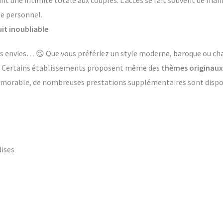
ant une intimité totale aux couples. L’accès se fait souvent de ma
le personnel.
it inoubliable
 les envies… 😉 Que vous préfériez un style moderne, baroque ou 
s. Certains établissements proposent même des
thèmes originaux
émorable, de nombreuses prestations supplémentaires sont dispon
dises