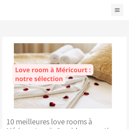
Aller
au
contenu
10 meilleures love rooms à