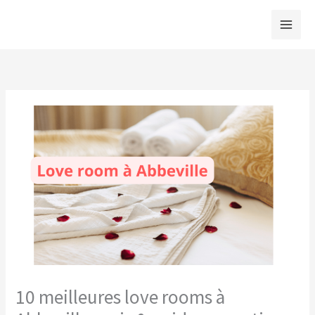
Aller
au
contenu
10 meilleures love rooms à