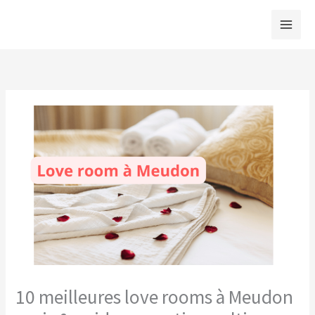
Aller
au
contenu
10 meilleures love rooms à Meudon