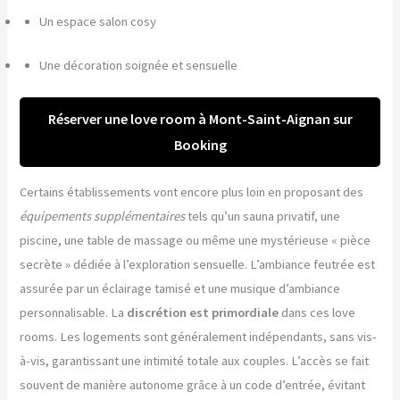
Un espace salon cosy
Une décoration soignée et sensuelle
Réserver une love room à Mont-Saint-Aignan sur
Booking
Certains établissements vont encore plus loin en proposant des
équipements supplémentaires
tels qu’un sauna privatif, une
piscine, une table de massage ou même une mystérieuse « pièce
secrète » dédiée à l’exploration sensuelle. L’ambiance feutrée est
assurée par un éclairage tamisé et une musique d’ambiance
personnalisable. La
discrétion est primordiale
dans ces love
rooms. Les logements sont généralement indépendants, sans vis-
à-vis, garantissant une intimité totale aux couples. L’accès se fait
souvent de manière autonome grâce à un code d’entrée, évitant