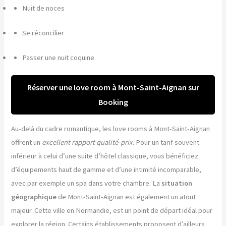
Nuit de noces
Se réconcilier
Passer une nuit coquine
Réserver une love room à Mont-Saint-Aignan sur
Booking
Au-delà du cadre romantique, les love rooms à Mont-Saint-Aignan
offrent un
excellent rapport qualité-prix
. Pour un tarif souvent
inférieur à celui d’une suite d’hôtel classique, vous bénéficiez
d’équipements haut de gamme et d’une intimité incomparable,
avec par exemple un spa dans votre chambre. La
situation
géographique
de Mont-Saint-Aignan est également un atout
majeur. Cette ville en Normandie, est un point de départ idéal pour
explorer la région. Certains établissements proposent d’ailleurs