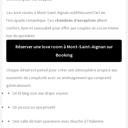
Les love rooms à Mont-Saint-Aignan redéfinissent l’art de
l’escapade romantique. Ces
chambres d’exception
allient
confort, luxe et sensualité pour offrir aux couples un cocon intime
loin du quotidien.
Réserver une love room à Mont-Saint-Aignan sur
Booking
Chaque détail est pensé pour créer une atmosphère propice aux
moments de complicité avec un aménagement qui comprend
généralement :
Un lit king size aux draps soyeux
Un jacuzzi ou spa privatif
Une salle de bain spacieuse avec douche à l’italienne