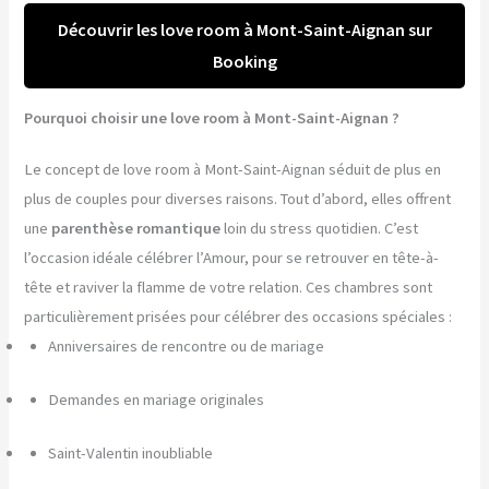
Découvrir les love room à Mont-Saint-Aignan sur
Booking
Pourquoi choisir une love room à Mont-Saint-Aignan ?
Le concept de love room à Mont-Saint-Aignan séduit de plus en
plus de couples pour diverses raisons. Tout d’abord, elles offrent
une
parenthèse romantique
loin du stress quotidien. C’est
l’occasion idéale célébrer l’Amour, pour se retrouver en tête-à-
tête et raviver la flamme de votre relation. Ces chambres sont
particulièrement prisées pour célébrer des occasions spéciales :
Anniversaires de rencontre ou de mariage
Demandes en mariage originales
Saint-Valentin inoubliable