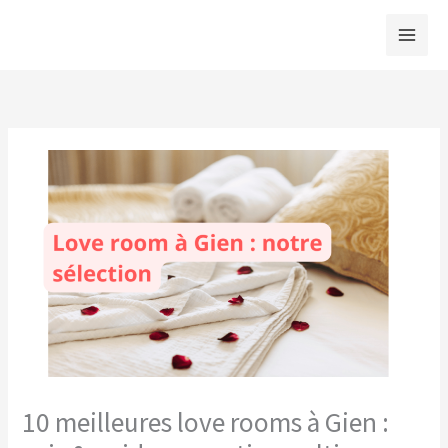
Aller
au
contenu
10 meilleures love rooms à Gien :