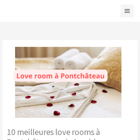
Aller
au
contenu
10 meilleures love rooms à