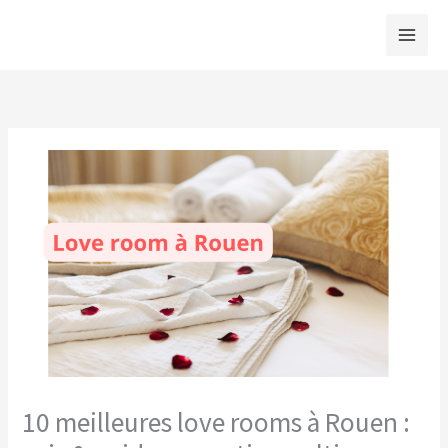
Aller
au
contenu
10 meilleures love rooms à Rouen :