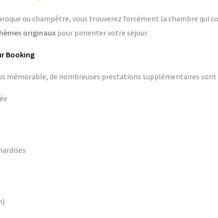
aroque ou champêtre, vous trouverez forcément la chambre qui co
hèmes originaux
pour pimenter votre séjour.
ur Booking
lus mémorable, de nombreuses prestations supplémentaires sont d
vée
nardises
n)