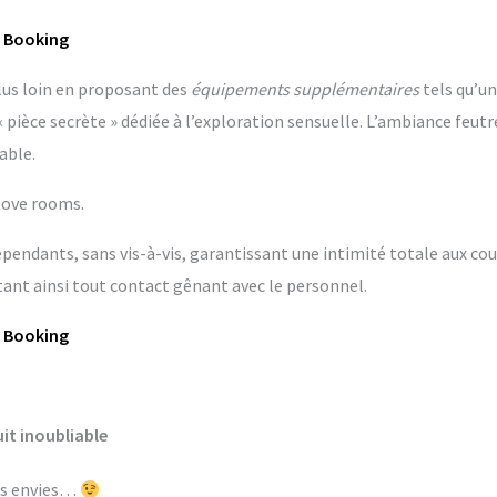
r Booking
lus loin en proposant des
équipements supplémentaires
tels qu’un
èce secrète » dédiée à l’exploration sensuelle. L’ambiance feutr
able.
love rooms.
ndants, sans vis-à-vis, garantissant une intimité totale aux coup
ant ainsi tout contact gênant avec le personnel.
r Booking
it inoubliable
les envies…