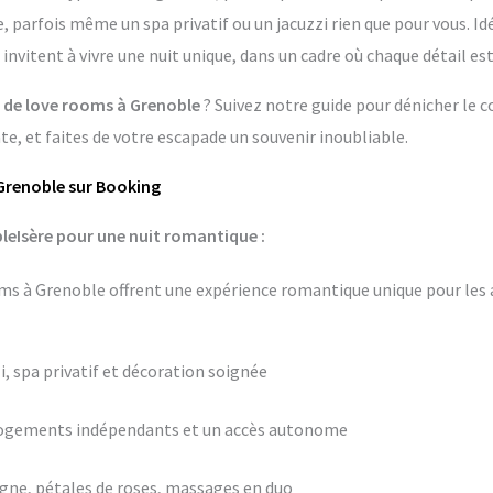
arfois même un spa privatif ou un jacuzzi rien que pour vous. Idé
invitent à vivre une nuit unique, dans un cadre où chaque détail e
s de love rooms à Grenoble
? Suivez notre guide pour dénicher le 
, et faites de votre escapade un souvenir inoubliable.
 Grenoble sur Booking
leIsère pour une nuit romantique :
s à Grenoble offrent une expérience romantique unique pour les 
i, spa privatif et décoration soignée
logements indépendants et un accès autonome
ne, pétales de roses, massages en duo