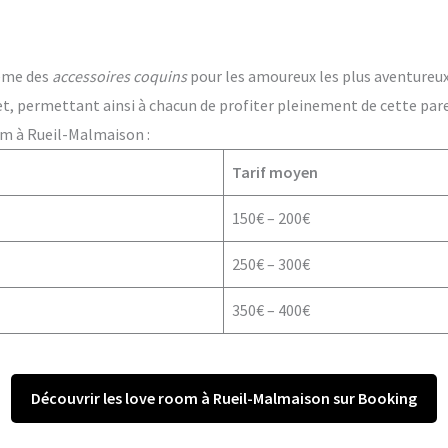
ême des
accessoires coquins
pour les amoureux les plus aventureux. 
t, permettant ainsi à chacun de profiter pleinement de cette par
om à Rueil-Malmaison :
Tarif moyen
150€ – 200€
250€ – 300€
350€ – 400€
Découvrir les love room à Rueil-Malmaison sur Booking