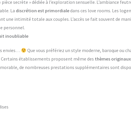
èce secrète » dédiée à l’exploration sensuelle. L’ambiance feutr
able. La
discrétion est primordiale
dans ces love rooms. Les log
ant une intimité totale aux couples. L’accès se fait souvent de ma
le personnel.
it inoubliable
les envies…
Que vous préfériez un style moderne, baroque ou ch
s. Certains établissements proposent même des
thèmes originaux
émorable, de nombreuses prestations supplémentaires sont dispon
dises