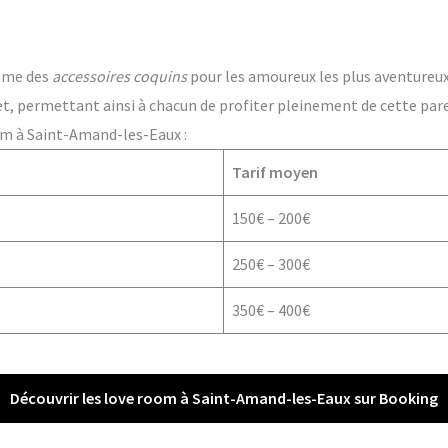
ême des
accessoires coquins
pour les amoureux les plus aventureux. 
t, permettant ainsi à chacun de profiter pleinement de cette par
om à Saint-Amand-les-Eaux :
Tarif moyen
150€ – 200€
250€ – 300€
350€ – 400€
Découvrir les love room à Saint-Amand-les-Eaux sur Booking