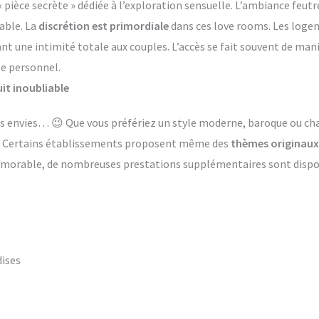
èce secrète » dédiée à l’exploration sensuelle. L’ambiance feutr
able. La
discrétion est primordiale
dans ces love rooms. Les log
ant une intimité totale aux couples. L’accès se fait souvent de ma
le personnel.
it inoubliable
 les envies… 😉 Que vous préfériez un style moderne, baroque ou 
s. Certains établissements proposent même des
thèmes originaux
émorable, de nombreuses prestations supplémentaires sont dispon
dises