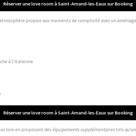
Réserver une love room à Saint-Amand-les-Eaux sur Booking
ne atmosphère propice aux moments de complicité avec un aména
che à l’italienne
e
Réserver une love room à Saint-Amand-les-Eaux sur Booking
lus loin en proposant des
équipements supplémentaires
tels qu’un