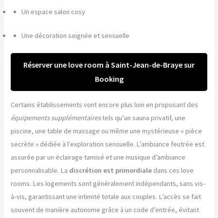
Un espace salon cosy
Une décoration soignée et sensuelle
Réserver une love room à Saint-Jean-de-Braye sur
Booking
Certains établissements vont encore plus loin en proposant des
équipements supplémentaires
tels qu’un sauna privatif, une
piscine, une table de massage ou même une mystérieuse « pièce
secrète » dédiée à l’exploration sensuelle. L’ambiance feutrée est
assurée par un éclairage tamisé et une musique d’ambiance
personnalisable. La
discrétion est primordiale
dans ces love
rooms. Les logements sont généralement indépendants, sans vis-
à-vis, garantissant une intimité totale aux couples. L’accès se fait
souvent de manière autonome grâce à un code d’entrée, évitant