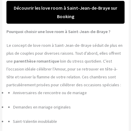
Découvrir les love room à Saint-Jean-de-Braye sur
Booking
Pourquoi choisir une love room à Saint-Jean-de-Braye ?
Le concept de love room à Saint-Jean-de-Braye séduit de plus en
plus de couples pour diverses raisons. Tout d’abord, elles offrent
une
parenthèse romantique
loin du stress quotidien. C’est
l’occasion idéale célébrer l’Amour, pour se retrouver en tête-à-
tête et raviver la flamme de votre relation. Ces chambres sont
particulièrement prisées pour célébrer des occasions spéciales :
Anniversaires de rencontre ou de mariage
Demandes en mariage originales
Saint-Valentin inoubliable