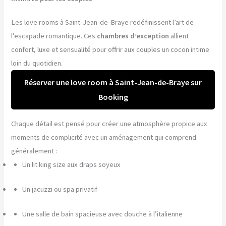
Les love rooms à Saint-Jean-de-Braye redéfinissent l’art de
l’escapade romantique. Ces
chambres d’exception
allient
confort, luxe et sensualité pour offrir aux couples un cocon intime
loin du quotidien.
Réserver une love room à Saint-Jean-de-Braye sur
Booking
Chaque détail est pensé pour créer une atmosphère propice aux
moments de complicité avec un aménagement qui comprend
généralement :
Un lit king size aux draps soyeux
Un jacuzzi ou spa privatif
Une salle de bain spacieuse avec douche à l’italienne