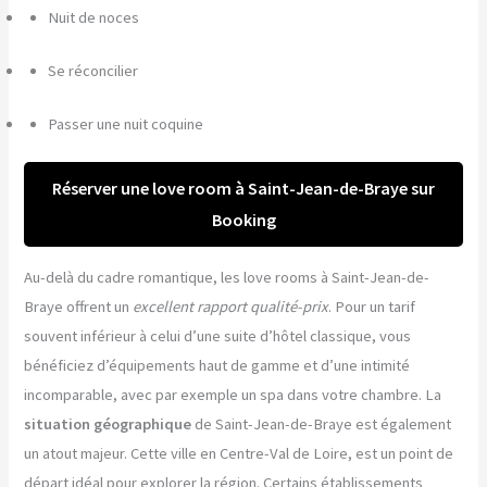
Nuit de noces
Se réconcilier
Passer une nuit coquine
Réserver une love room à Saint-Jean-de-Braye sur
Booking
Au-delà du cadre romantique, les love rooms à Saint-Jean-de-
Braye offrent un
excellent rapport qualité-prix
. Pour un tarif
souvent inférieur à celui d’une suite d’hôtel classique, vous
bénéficiez d’équipements haut de gamme et d’une intimité
incomparable, avec par exemple un spa dans votre chambre. La
situation géographique
de Saint-Jean-de-Braye est également
un atout majeur. Cette ville en Centre-Val de Loire, est un point de
départ idéal pour explorer la région. Certains établissements