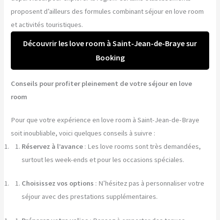
proposent d’ailleurs des formules combinant séjour en love room
et activités touristiques.
Découvrir les love room à Saint-Jean-de-Braye sur
Booking
Conseils pour profiter pleinement de votre séjour en love
room
Pour que votre expérience en love room à Saint-Jean-de-Braye
soit inoubliable, voici quelques conseils à suivre :
Réservez à l’avance
: Les love rooms sont très demandées,
surtout les week-ends et pour les occasions spéciales.
Choisissez vos options
: N’hésitez pas à personnaliser votre
séjour avec des prestations supplémentaires.