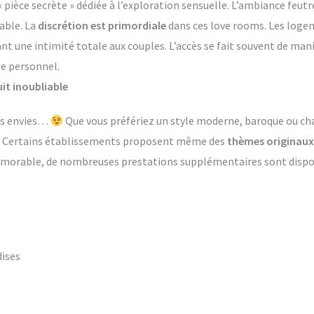
èce secrète » dédiée à l’exploration sensuelle. L’ambiance feutr
able. La
discrétion est primordiale
dans ces love rooms. Les log
ant une intimité totale aux couples. L’accès se fait souvent de ma
le personnel.
it inoubliable
les envies…
Que vous préfériez un style moderne, baroque ou ch
s. Certains établissements proposent même des
thèmes originaux
émorable, de nombreuses prestations supplémentaires sont dispon
dises