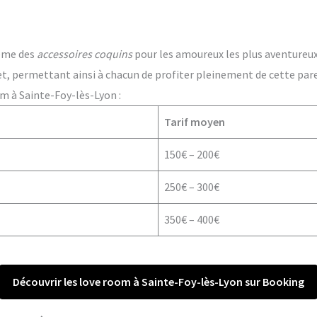
ême des
accessoires coquins
pour les amoureux les plus aventureux. 
t, permettant ainsi à chacun de profiter pleinement de cette par
m à Sainte-Foy-lès-Lyon :
Tarif moyen
150€ – 200€
250€ – 300€
350€ – 400€
Découvrir les love room à Sainte-Foy-lès-Lyon sur Booking