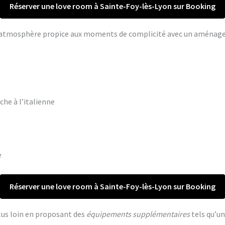
Réserver une love room à Sainte-Foy-lès-Lyon sur Booking
ne atmosphère propice aux moments de complicité avec un aména
che à l’italienne
e
Réserver une love room à Sainte-Foy-lès-Lyon sur Booking
lus loin en proposant des
équipements supplémentaires
tels qu’un