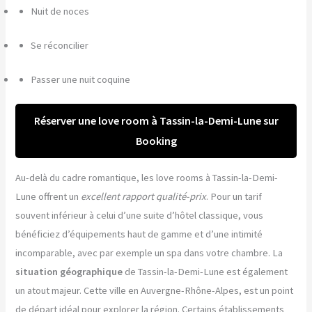
Nuit de noces
Se réconcilier
Passer une nuit coquine
Réserver une love room à Tassin-la-Demi-Lune sur
Booking
Au-delà du cadre romantique, les love rooms à Tassin-la-Demi-
Lune offrent un
excellent rapport qualité-prix
. Pour un tarif
souvent inférieur à celui d’une suite d’hôtel classique, vous
bénéficiez d’équipements haut de gamme et d’une intimité
incomparable, avec par exemple un spa dans votre chambre. La
situation géographique
de Tassin-la-Demi-Lune est également
un atout majeur. Cette ville en Auvergne-Rhône-Alpes, est un point
de départ idéal pour explorer la région. Certains établissements