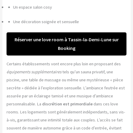
Un espace salon cosy
Une décoration soignée et sensuelle
Réserver une love room à Tassin-la-Demi-Lune sur
Booking
Certains établissements vont encore plus loin en proposant des
équipements supplémentaires
tels qu’un sauna privatif, une
piscine, une table de massage ou même une mystérieuse « pièce
secrète » dédiée à l’exploration sensuelle. L’ambiance feutrée est
assurée par un éclairage tamisé et une musique d’ambiance
personnalisable. La
discrétion est primordiale
dans ces love
rooms. Les logements sont généralement indépendants, sans vis-
à-vis, garantissant une intimité totale aux couples. L’accès se fait
souvent de manière autonome grâce à un code d’entrée, évitant