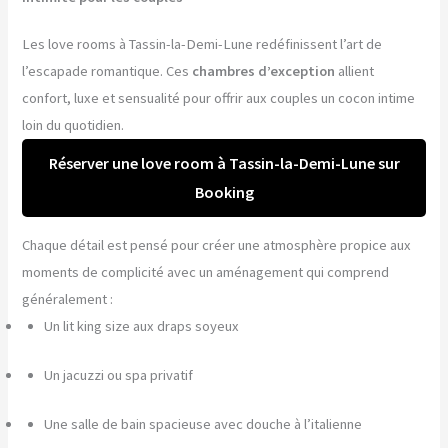
Les love rooms à Tassin-la-Demi-Lune redéfinissent l’art de
l’escapade romantique. Ces
chambres d’exception
allient
confort, luxe et sensualité pour offrir aux couples un cocon intime
loin du quotidien.
Réserver une love room à Tassin-la-Demi-Lune sur
Booking
Chaque détail est pensé pour créer une atmosphère propice aux
moments de complicité avec un aménagement qui comprend
généralement :
Un lit king size aux draps soyeux
Un jacuzzi ou spa privatif
Une salle de bain spacieuse avec douche à l’italienne