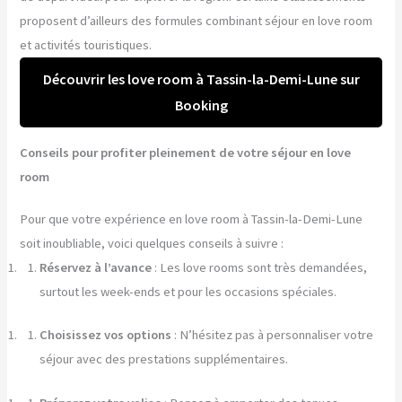
proposent d’ailleurs des formules combinant séjour en love room
et activités touristiques.
Découvrir les love room à Tassin-la-Demi-Lune sur
Booking
Conseils pour profiter pleinement de votre séjour en love
room
Pour que votre expérience en love room à Tassin-la-Demi-Lune
soit inoubliable, voici quelques conseils à suivre :
Réservez à l’avance
: Les love rooms sont très demandées,
surtout les week-ends et pour les occasions spéciales.
Choisissez vos options
: N’hésitez pas à personnaliser votre
séjour avec des prestations supplémentaires.