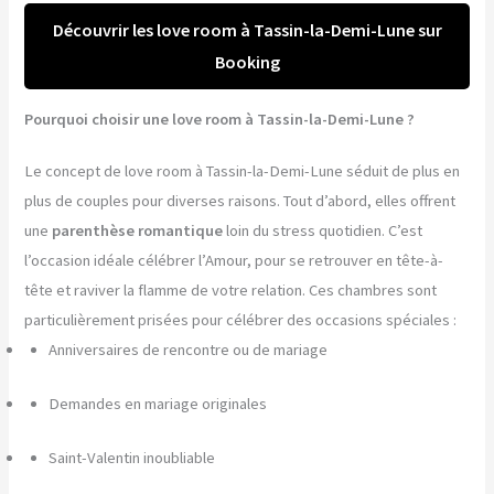
Découvrir les love room à Tassin-la-Demi-Lune sur
Booking
Pourquoi choisir une love room à Tassin-la-Demi-Lune ?
Le concept de love room à Tassin-la-Demi-Lune séduit de plus en
plus de couples pour diverses raisons. Tout d’abord, elles offrent
une
parenthèse romantique
loin du stress quotidien. C’est
l’occasion idéale célébrer l’Amour, pour se retrouver en tête-à-
tête et raviver la flamme de votre relation. Ces chambres sont
particulièrement prisées pour célébrer des occasions spéciales :
Anniversaires de rencontre ou de mariage
Demandes en mariage originales
Saint-Valentin inoubliable