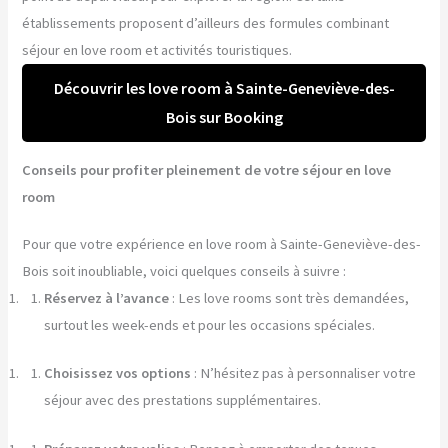
établissements proposent d’ailleurs des formules combinant
séjour en love room et activités touristiques.
Découvrir les love room à Sainte-Geneviève-des-
Bois sur Booking
Conseils pour profiter pleinement de votre séjour en love
room
Pour que votre expérience en love room à Sainte-Geneviève-des-
Bois soit inoubliable, voici quelques conseils à suivre :
Réservez à l’avance
: Les love rooms sont très demandées,
surtout les week-ends et pour les occasions spéciales.
Choisissez vos options
: N’hésitez pas à personnaliser votre
séjour avec des prestations supplémentaires.