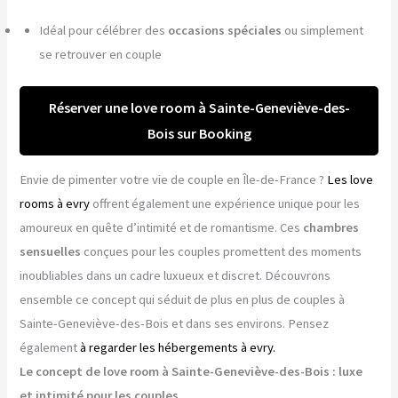
Idéal pour célébrer des
occasions spéciales
ou simplement
se retrouver en couple
Réserver une love room à Sainte-Geneviève-des-
Bois sur Booking
Envie de pimenter votre vie de couple en Île-de-France ?
Les love
rooms à evry
offrent également une expérience unique pour les
amoureux en quête d’intimité et de romantisme. Ces
chambres
sensuelles
conçues pour les couples promettent des moments
inoubliables dans un cadre luxueux et discret. Découvrons
ensemble ce concept qui séduit de plus en plus de couples à
Sainte-Geneviève-des-Bois et dans ses environs. Pensez
également
à regarder les hébergements à evry.
Le concept de love room à Sainte-Geneviève-des-Bois : luxe
et intimité pour les couples