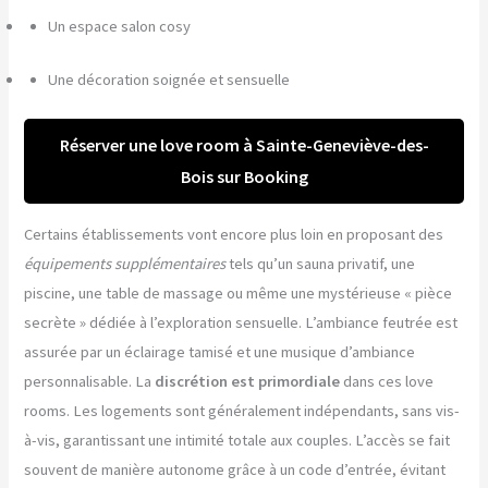
Un espace salon cosy
Une décoration soignée et sensuelle
Réserver une love room à Sainte-Geneviève-des-
Bois sur Booking
Certains établissements vont encore plus loin en proposant des
équipements supplémentaires
tels qu’un sauna privatif, une
piscine, une table de massage ou même une mystérieuse « pièce
secrète » dédiée à l’exploration sensuelle. L’ambiance feutrée est
assurée par un éclairage tamisé et une musique d’ambiance
personnalisable. La
discrétion est primordiale
dans ces love
rooms. Les logements sont généralement indépendants, sans vis-
à-vis, garantissant une intimité totale aux couples. L’accès se fait
souvent de manière autonome grâce à un code d’entrée, évitant