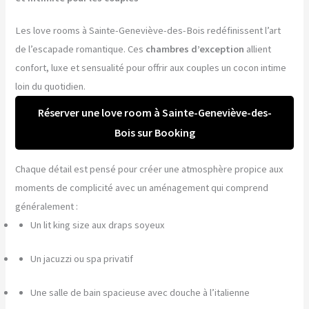
Les love rooms à Sainte-Geneviève-des-Bois redéfinissent l’art
de l’escapade romantique. Ces
chambres d’exception
allient
confort, luxe et sensualité pour offrir aux couples un cocon intime
loin du quotidien.
Réserver une love room à Sainte-Geneviève-des-
Bois sur Booking
Chaque détail est pensé pour créer une atmosphère propice aux
moments de complicité avec un aménagement qui comprend
généralement :
Un lit king size aux draps soyeux
Un jacuzzi ou spa privatif
Une salle de bain spacieuse avec douche à l’italienne