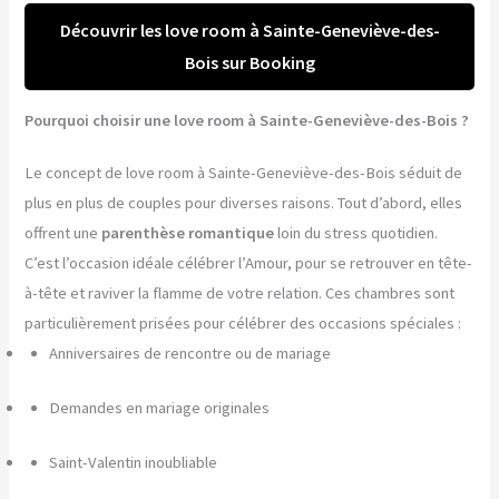
Découvrir les love room à Sainte-Geneviève-des-
Bois sur Booking
Pourquoi choisir une love room à Sainte-Geneviève-des-Bois ?
Le concept de love room à Sainte-Geneviève-des-Bois séduit de
plus en plus de couples pour diverses raisons. Tout d’abord, elles
offrent une
parenthèse romantique
loin du stress quotidien.
C’est l’occasion idéale célébrer l’Amour, pour se retrouver en tête-
à-tête et raviver la flamme de votre relation. Ces chambres sont
particulièrement prisées pour célébrer des occasions spéciales :
Anniversaires de rencontre ou de mariage
Demandes en mariage originales
Saint-Valentin inoubliable