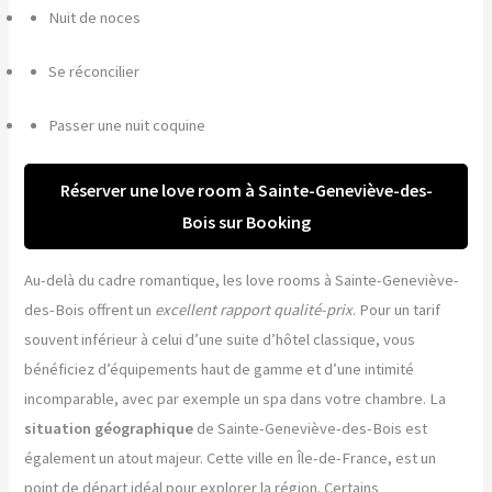
Nuit de noces
Se réconcilier
Passer une nuit coquine
Réserver une love room à Sainte-Geneviève-des-
Bois sur Booking
Au-delà du cadre romantique, les love rooms à Sainte-Geneviève-
des-Bois offrent un
excellent rapport qualité-prix
. Pour un tarif
souvent inférieur à celui d’une suite d’hôtel classique, vous
bénéficiez d’équipements haut de gamme et d’une intimité
incomparable, avec par exemple un spa dans votre chambre. La
situation géographique
de Sainte-Geneviève-des-Bois est
également un atout majeur. Cette ville en Île-de-France, est un
point de départ idéal pour explorer la région. Certains