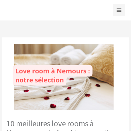
Aller
au
contenu
10 meilleures love rooms à