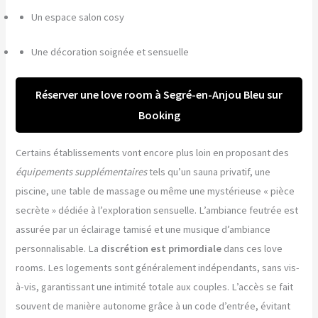
Un espace salon cosy
Une décoration soignée et sensuelle
Réserver une love room à Segré-en-Anjou Bleu sur
Booking
Certains établissements vont encore plus loin en proposant des
équipements supplémentaires
tels qu’un sauna privatif, une
piscine, une table de massage ou même une mystérieuse « pièce
secrète » dédiée à l’exploration sensuelle. L’ambiance feutrée est
assurée par un éclairage tamisé et une musique d’ambiance
personnalisable. La
discrétion est primordiale
dans ces love
rooms. Les logements sont généralement indépendants, sans vis-
à-vis, garantissant une intimité totale aux couples. L’accès se fait
souvent de manière autonome grâce à un code d’entrée, évitant