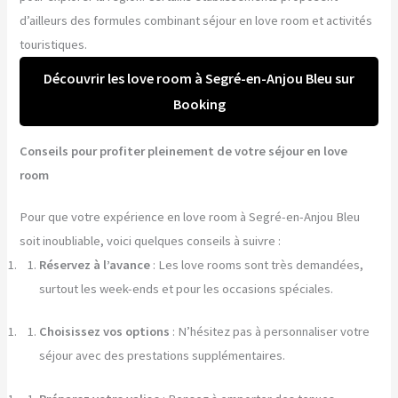
d’ailleurs des formules combinant séjour en love room et activités
touristiques.
Découvrir les love room à Segré-en-Anjou Bleu sur
Booking
Conseils pour profiter pleinement de votre séjour en love
room
Pour que votre expérience en love room à Segré-en-Anjou Bleu
soit inoubliable, voici quelques conseils à suivre :
Réservez à l’avance
: Les love rooms sont très demandées,
surtout les week-ends et pour les occasions spéciales.
Choisissez vos options
: N’hésitez pas à personnaliser votre
séjour avec des prestations supplémentaires.