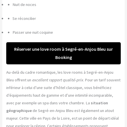
Nuit de noces
Se réconcilier
Passer une nuit coquine
Réserver une love room à Segré-en-Anjou Bleu sur
Booking
Au-delà du cadre romantique, les love rooms à Segré-en-Anjou
Bleu offrent un
excellent rapport qualité-prix
. Pour un tarif souvent
inférieur à celui d’une suite d’hôtel classique, vous bénéficiez
d’équipements haut de gamme et d’une intimité incomparable,
avec par exemple un spa dans votre chambre. La
situation
géographique
de Segré-en-Anjou Bleu est également un atout
majeur. Cette ville en Pays de la Loire, est un point de départ idéal
pour explorer la région. Certains établissements proposent