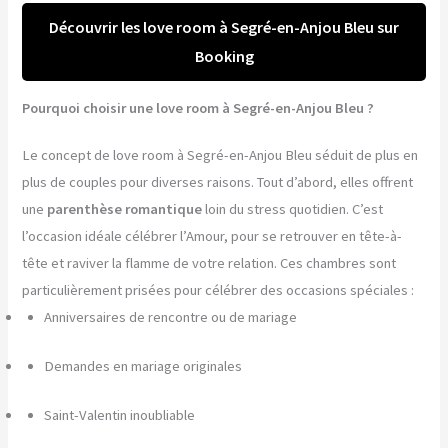
Découvrir les love room à Segré-en-Anjou Bleu sur
Booking
Pourquoi choisir une love room à Segré-en-Anjou Bleu ?
Le concept de love room à Segré-en-Anjou Bleu séduit de plus en
plus de couples pour diverses raisons. Tout d’abord, elles offrent
une
parenthèse romantique
loin du stress quotidien. C’est
l’occasion idéale célébrer l’Amour, pour se retrouver en tête-à-
tête et raviver la flamme de votre relation. Ces chambres sont
particulièrement prisées pour célébrer des occasions spéciales :
Anniversaires de rencontre ou de mariage
Demandes en mariage originales
Saint-Valentin inoubliable