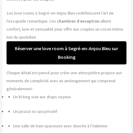
Les love rooms à Segré-en-Anjou Bleu redéfinissent l’art de
l’escapade romantique. Ces
chambres d’exception
allient
confort, luxe et sensualité pour offrir aux couples un cocon intime
loin du quotidien.
Réserver une love room à Segré-en-Anjou Bleu sur
Booking
Chaque détail est pensé pour créer une atmosphère propice aux
moments de complicité avec un aménagement qui comprend
généralement :
Un lit king size aux draps soyeux
Un jacuzzi ou spa privatif
Une salle de bain spacieuse avec douche à l’italienne