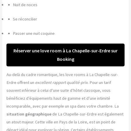
Nuit de noces
Se réconcilier
Passer une nuit coquine
Réserver une love room à La Chapelle-sur-Erdre sur
Booking
Au-delà du cadre romantique, les love rooms à La Chapelle-sur-
Erdre offrent un
excellent rapport qualité-prix
. Pour un tarif
souvent inférieur à celui d’une suite d’hôtel classique, vous
bénéficiez d’équipements haut de gamme et d’une intimité
incomparable, avec par exemple un spa dans votre chambre. La
situation géographique
de La Chapelle-sur-Erdre est également
un atout majeur. Cette ville en Pays de la Loire, est un point de
départ idéal pour explorer la région. Certains établissements