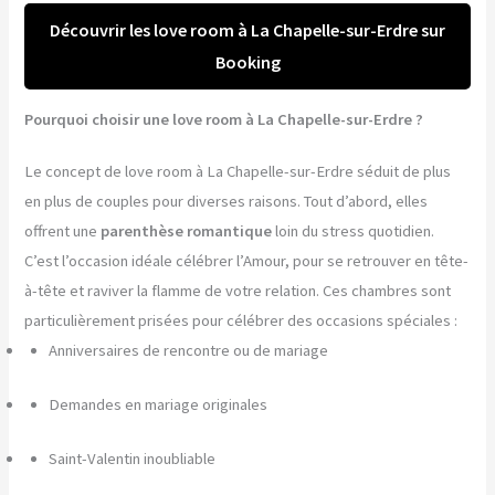
Découvrir les love room à La Chapelle-sur-Erdre sur
Booking
Pourquoi choisir une love room à La Chapelle-sur-Erdre ?
Le concept de love room à La Chapelle-sur-Erdre séduit de plus
en plus de couples pour diverses raisons. Tout d’abord, elles
offrent une
parenthèse romantique
loin du stress quotidien.
C’est l’occasion idéale célébrer l’Amour, pour se retrouver en tête-
à-tête et raviver la flamme de votre relation. Ces chambres sont
particulièrement prisées pour célébrer des occasions spéciales :
Anniversaires de rencontre ou de mariage
Demandes en mariage originales
Saint-Valentin inoubliable