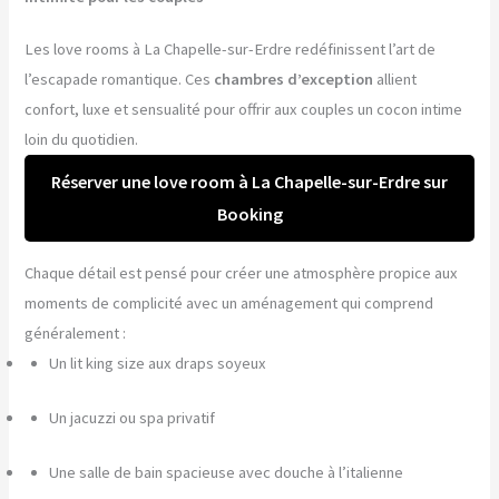
Les love rooms à La Chapelle-sur-Erdre redéfinissent l’art de
l’escapade romantique. Ces
chambres d’exception
allient
confort, luxe et sensualité pour offrir aux couples un cocon intime
loin du quotidien.
Réserver une love room à La Chapelle-sur-Erdre sur
Booking
Chaque détail est pensé pour créer une atmosphère propice aux
moments de complicité avec un aménagement qui comprend
généralement :
Un lit king size aux draps soyeux
Un jacuzzi ou spa privatif
Une salle de bain spacieuse avec douche à l’italienne