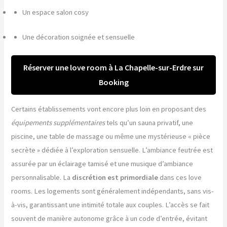
Un espace salon cosy
Une décoration soignée et sensuelle
Réserver une love room à La Chapelle-sur-Erdre sur
Booking
Certains établissements vont encore plus loin en proposant des
équipements supplémentaires
tels qu’un sauna privatif, une
piscine, une table de massage ou même une mystérieuse « pièce
secrète » dédiée à l’exploration sensuelle. L’ambiance feutrée est
assurée par un éclairage tamisé et une musique d’ambiance
personnalisable. La
discrétion est primordiale
dans ces love
rooms. Les logements sont généralement indépendants, sans vis-
à-vis, garantissant une intimité totale aux couples. L’accès se fait
souvent de manière autonome grâce à un code d’entrée, évitant