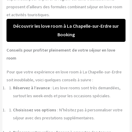
proposent d’ailleurs des formules combinant séjour en love room
et activités touristiques.
Découvrir les love room à La Chapelle-sur-Erdre sur
Booking
Conseils pour profiter pleinement de votre séjour en love
room
Pour que votre expérience en love room à La Chapelle-sur-Erdre
soit inoubliable, voici quelques conseils à suivre :
Réservez à l’avance
: Les love rooms sont très demandées,
surtout les week-ends et pour les occasions spéciales.
Choisissez vos options
: N’hésitez pas à personnaliser votre
séjour avec des prestations supplémentaires.