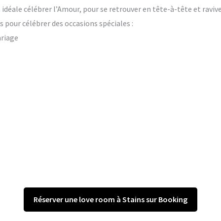
on idéale célébrer l’Amour, pour se retrouver en tête-à-tête et raviv
 pour célébrer des occasions spéciales :
ariage
Réserver une love room à Stains sur Booking