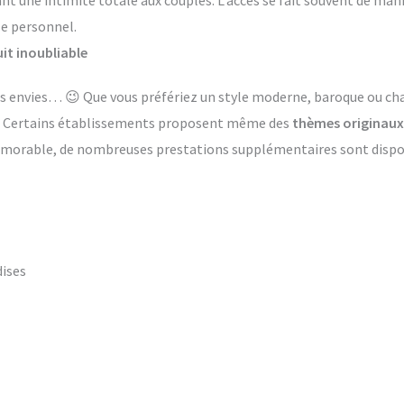
ant une intimité totale aux couples. L’accès se fait souvent de ma
le personnel.
it inoubliable
 les envies… 😉 Que vous préfériez un style moderne, baroque ou 
s. Certains établissements proposent même des
thèmes originaux
émorable, de nombreuses prestations supplémentaires sont dispon
dises