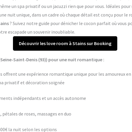
me un spa privatif ou un jacuzzi rien que pour vous. Idéales pour 
 une nuit unique, dans un cadre où chaque détail est conçu pour le
tains
? Suivez notre guide pour dénicher le cocon parfait où vous
otre escapade un souvenir inoubliable.
Découvrir les love room à Stains sur Booking
Seine-Saint-Denis (93)) pour une nuit romantique :
ns offrent une expérience romantique unique pour les amoureux en q
pa privatif et décoration soignée
ements indépendants et un accès autonome
 pétales de roses, massages en duo
400€ la nuit selon les options