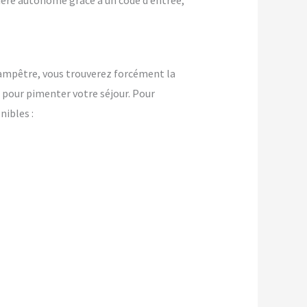
nière autonome grâce à un code d’entrée,
champêtre, vous trouverez forcément la
pour pimenter votre séjour. Pour
ibles :