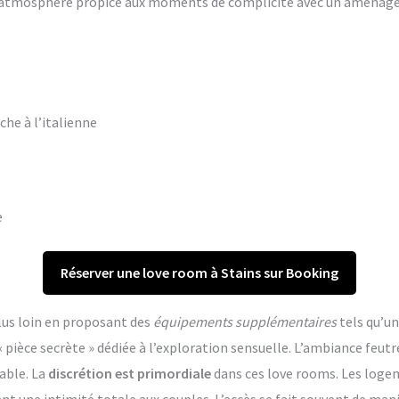
ne atmosphère propice aux moments de complicité avec un aména
che à l’italienne
e
Réserver une love room à Stains sur Booking
lus loin en proposant des
équipements supplémentaires
tels qu’un
èce secrète » dédiée à l’exploration sensuelle. L’ambiance feutr
able. La
discrétion est primordiale
dans ces love rooms. Les log