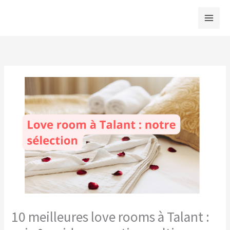
Aller
au
contenu
10 meilleures love rooms à Talant :