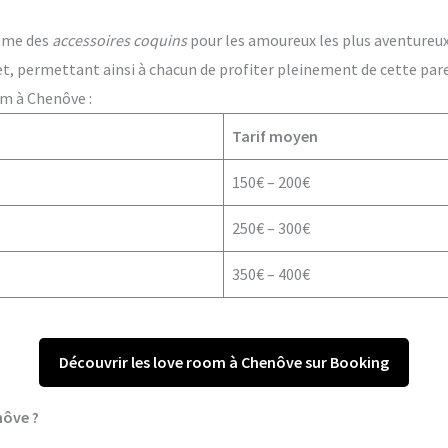
ême des
accessoires coquins
pour les amoureux les plus aventureux. 
t, permettant ainsi à chacun de profiter pleinement de cette par
om à Chenôve :
Tarif moyen
150€ – 200€
250€ – 300€
350€ – 400€
Découvrir les love room à Chenôve sur Booking
nôve ?