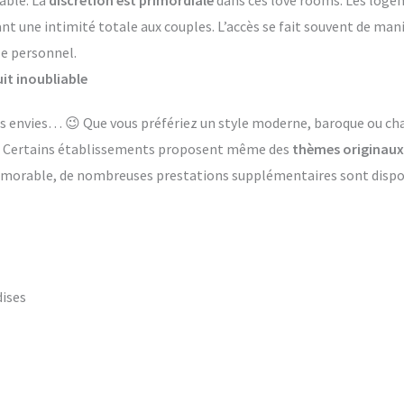
able. La
discrétion est primordiale
dans ces love rooms. Les log
ant une intimité totale aux couples. L’accès se fait souvent de ma
le personnel.
it inoubliable
 les envies… 😉 Que vous préfériez un style moderne, baroque ou 
s. Certains établissements proposent même des
thèmes originaux
émorable, de nombreuses prestations supplémentaires sont dispon
dises