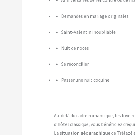
Anniversaires de rencontre ou de m
Demandes en mariage originales
Saint-Valentin inoubliable
Nuit de noces
Se réconcilier
Passer une nuit coquine
Au-delà du cadre romantique, les love 
d’hôtel classique, vous bénéficiez d’é
La
situation géographique
de Trélazé e