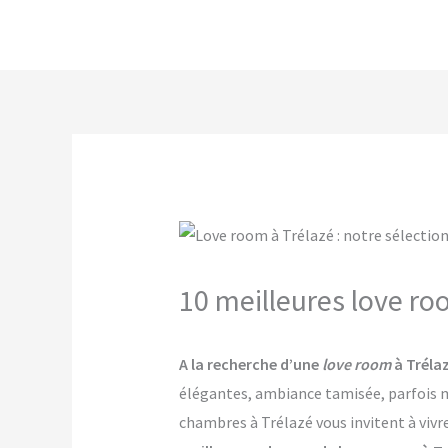
Aller
au
contenu
10 meilleures love ro
A la recherche d’une
love room
à Trélaz
élégantes, ambiance tamisée, parfois mê
chambres à Trélazé vous invitent à vivr