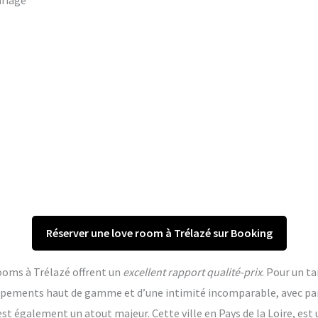
ariage
Réserver une love room à Trélazé sur Booking
rooms à Trélazé offrent un
excellent rapport qualité-prix
. Pour un ta
quipements haut de gamme et d’une intimité incomparable, avec p
st également un atout majeur. Cette ville en Pays de la Loire, est 