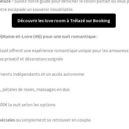
rélazé
? Suivez notre guide pour dénicher le cocon parfait où vou
otre escapade un souvenir inoubliable.
Découvrir les love room à Trélazé sur Booking
(Maine-et-Loire (49)) pour une nuit romantique :
rélazé offrent une expérience romantique unique pour les amoureux 
pa privatif et décoration soignée
ements indépendants et un accès autonome
 pétales de roses, massages en duo
400€ la nuit selon les options
péciales
ou simplement se retrouver en couple