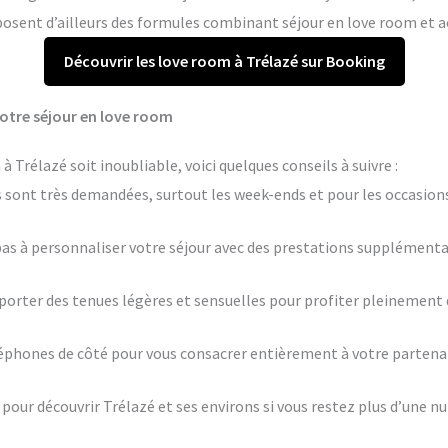
osent d’ailleurs des formules combinant séjour en love room et ac
Découvrir les love room à Trélazé sur Booking
votre séjour en love room
 Trélazé soit inoubliable, voici quelques conseils à suivre :
 sont très demandées, surtout les week-ends et pour les occasions
pas à personnaliser votre séjour avec des prestations supplémenta
porter des tenues légères et sensuelles pour profiter pleinement
léphones de côté pour vous consacrer entièrement à votre partenai
 pour découvrir Trélazé et ses environs si vous restez plus d’une nui