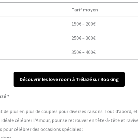
Tarif moyen
150€ – 200€
250€ – 300€
350€ – 400€
Découvrir les love room à Trélazé sur Booking
azé ?
 de plus en plus de couples pour diverses raisons. Tout d’abord, el
on idéale célébrer l’Amour, pour se retrouver en tête-à-tête et raviv
 pour célébrer des occasions spéciales :