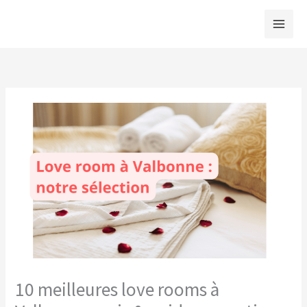
Aller
au
contenu
10 meilleures love rooms à