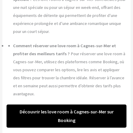
une nuit spéciale ou pour un séjour en week-end, offrant des
équipements de détente qui permettent de profiter d’une
expérience prolongée et d’une ambiance romantique unique
pour un court séjour.
Comment réserver une love room à Cagnes-sur-Mer et
profiter des meilleurs tarifs ?
Pour réserver une love room à
Cagnes-sur-Mer, utilisez des plateformes comme Booking, où
vous pouvez comparer les options, lire les avis et appliquer
des filtres pour trouver la chambre idéale. Réserver à l’avance
et en semaine peut aussi permettre d’obtenir des tarifs plus
avantageux.
Découvrir les love room à Cagnes-sur-Mer sur
Booking