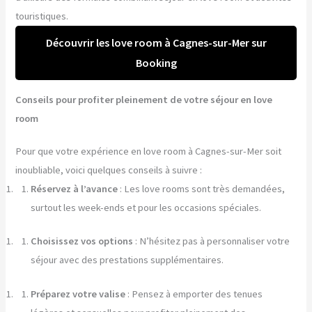
touristiques.
Découvrir les love room à Cagnes-sur-Mer sur
Booking
Conseils pour profiter pleinement de votre séjour en love
room
Pour que votre expérience en love room à Cagnes-sur-Mer soit
inoubliable, voici quelques conseils à suivre :
Réservez à l’avance
: Les love rooms sont très demandées,
surtout les week-ends et pour les occasions spéciales.
Choisissez vos options
: N’hésitez pas à personnaliser votre
séjour avec des prestations supplémentaires.
Préparez votre valise
: Pensez à emporter des tenues