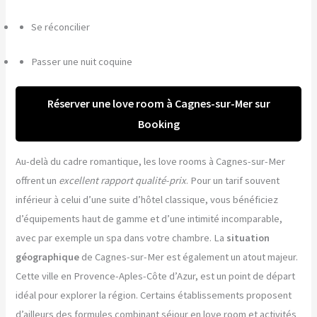
Se réconcilier
Passer une nuit coquine
Réserver une love room à Cagnes-sur-Mer sur
Booking
Au-delà du cadre romantique, les love rooms à Cagnes-sur-Mer
offrent un
excellent rapport qualité-prix
. Pour un tarif souvent
inférieur à celui d’une suite d’hôtel classique, vous bénéficiez
d’équipements haut de gamme et d’une intimité incomparable,
avec par exemple un spa dans votre chambre. La
situation
géographique
de Cagnes-sur-Mer est également un atout majeur.
Cette ville en Provence-Aples-Côte d’Azur, est un point de départ
idéal pour explorer la région. Certains établissements proposent
d’ailleurs des formules combinant séjour en love room et activités