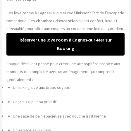
Les love rooms à Cagnes-sur-Mer redéfinissent l’art de l’escapade
romantique. Ces
chambres d’exception
allient confort, luxe et
sensualité pour offrir aux couples un cocon intime loin du quotidien.
Réserver une love room à Cagnes-sur-Mer sur
Booking
Chaque détail est pensé pour créer une atmosphère propice aux
moments de complicité avec un aménagement qui comprend
généralement :
Un lit king size aux draps soyeux
Un jacuzzi ou spa privatif
Une salle de bain spacieuse avec douche à l’italienne
Un espace salon cosy