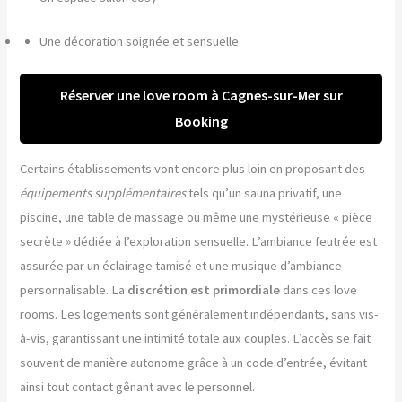
Une décoration soignée et sensuelle
Réserver une love room à Cagnes-sur-Mer sur
Booking
Certains établissements vont encore plus loin en proposant des
équipements supplémentaires
tels qu’un sauna privatif, une
piscine, une table de massage ou même une mystérieuse « pièce
secrète » dédiée à l’exploration sensuelle. L’ambiance feutrée est
assurée par un éclairage tamisé et une musique d’ambiance
personnalisable. La
discrétion est primordiale
dans ces love
rooms. Les logements sont généralement indépendants, sans vis-
à-vis, garantissant une intimité totale aux couples. L’accès se fait
souvent de manière autonome grâce à un code d’entrée, évitant
ainsi tout contact gênant avec le personnel.