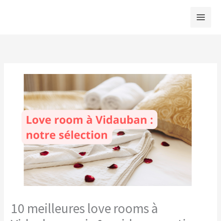
Aller
au
contenu
10 meilleures love rooms à