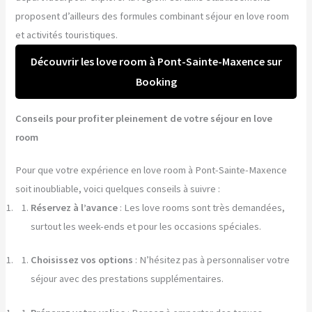
proposent d’ailleurs des formules combinant séjour en love room
et activités touristiques.
Découvrir les love room à Pont-Sainte-Maxence sur
Booking
Conseils pour profiter pleinement de votre séjour en love
room
Pour que votre expérience en love room à Pont-Sainte-Maxence
soit inoubliable, voici quelques conseils à suivre :
Réservez à l’avance
: Les love rooms sont très demandées,
surtout les week-ends et pour les occasions spéciales.
Choisissez vos options
: N’hésitez pas à personnaliser votre
séjour avec des prestations supplémentaires.