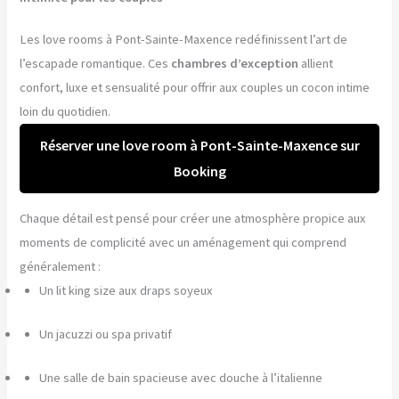
Les love rooms à Pont-Sainte-Maxence redéfinissent l’art de
l’escapade romantique. Ces
chambres d’exception
allient
confort, luxe et sensualité pour offrir aux couples un cocon intime
loin du quotidien.
Réserver une love room à Pont-Sainte-Maxence sur
Booking
Chaque détail est pensé pour créer une atmosphère propice aux
moments de complicité avec un aménagement qui comprend
généralement :
Un lit king size aux draps soyeux
Un jacuzzi ou spa privatif
Une salle de bain spacieuse avec douche à l’italienne