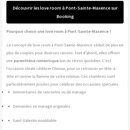
Découvrir les love room à Pont-Sainte-Maxence sur
Booking
Pourquoi choisir une love room à Pont-Sainte-Maxence ?
Le concept de love room à Pont-Sainte-Maxence séduit de plus en
plus de couples pour diverses raisons. Tout d’abord, elles offrent
une
parenthèse romantique
loin du stress quotidien. C’est
l’occasion idéale célébrer l’Amour, pour se retrouver en tête-à-
tête et raviver la flamme de votre relation. Ces chambres sont
particulièrement prisées pour célébrer des occasions spéciales :
Anniversaires de rencontre ou de mariage
Demandes en mariage originales
Saint-Valentin inoubliable