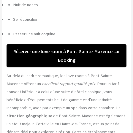
Nuit de noces
Se réconcilier
Passer une nuit coquine
Réserver une love room à Pont-Sainte-Maxence sur
Booking
Au-delà du cadre romantique, les love rooms à Pont-Sainte-
Maxence offrent un
excellent rapport qualité-prix
. Pour un tarif
souvent inférieur à celui d’une suite d’hôtel classique, vous
bénéficiez d’équipements haut de gamme et d’une intimité
incomparable, avec par exemple un spa dans votre chambre. La
situation géographique
de Pont-Sainte-Maxence est également
un atout majeur. Cette ville en Hauts-de-France, est un point de
départ idéal pour explorer la région. Certains établissements