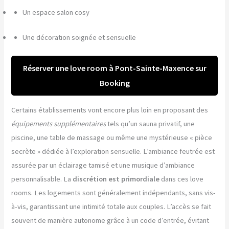
Un espace salon cosy
Une décoration soignée et sensuelle
Réserver une love room à Pont-Sainte-Maxence sur
Booking
Certains établissements vont encore plus loin en proposant des
équipements supplémentaires
tels qu’un sauna privatif, une
piscine, une table de massage ou même une mystérieuse « pièce
secrète » dédiée à l’exploration sensuelle. L’ambiance feutrée est
assurée par un éclairage tamisé et une musique d’ambiance
personnalisable. La
discrétion est primordiale
dans ces love
rooms. Les logements sont généralement indépendants, sans vis-
à-vis, garantissant une intimité totale aux couples. L’accès se fait
souvent de manière autonome grâce à un code d’entrée, évitant