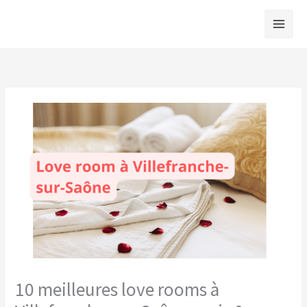
Aller
au
contenu
10 meilleures love rooms à