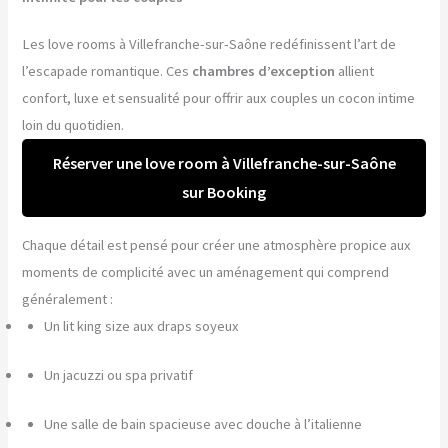
Les love rooms à Villefranche-sur-Saône redéfinissent l’art de
l’escapade romantique. Ces
chambres d’exception
allient
confort, luxe et sensualité pour offrir aux couples un cocon intime
loin du quotidien.
Réserver une love room à Villefranche-sur-Saône
sur Booking
Chaque détail est pensé pour créer une atmosphère propice aux
moments de complicité avec un aménagement qui comprend
généralement :
Un lit king size aux draps soyeux
Un jacuzzi ou spa privatif
Une salle de bain spacieuse avec douche à l’italienne