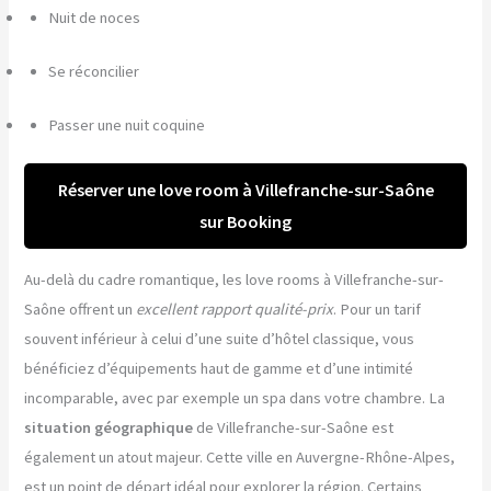
Nuit de noces
Se réconcilier
Passer une nuit coquine
Réserver une love room à Villefranche-sur-Saône
sur Booking
Au-delà du cadre romantique, les love rooms à Villefranche-sur-
Saône offrent un
excellent rapport qualité-prix
. Pour un tarif
souvent inférieur à celui d’une suite d’hôtel classique, vous
bénéficiez d’équipements haut de gamme et d’une intimité
incomparable, avec par exemple un spa dans votre chambre. La
situation géographique
de Villefranche-sur-Saône est
également un atout majeur. Cette ville en Auvergne-Rhône-Alpes,
est un point de départ idéal pour explorer la région. Certains