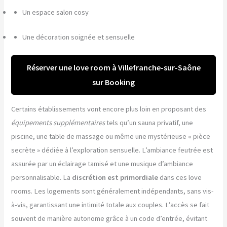
Un espace salon cosy
Une décoration soignée et sensuelle
Réserver une love room à Villefranche-sur-Saône
sur Booking
Certains établissements vont encore plus loin en proposant des
équipements supplémentaires
tels qu’un sauna privatif, une
piscine, une table de massage ou même une mystérieuse « pièce
secrète » dédiée à l’exploration sensuelle. L’ambiance feutrée est
assurée par un éclairage tamisé et une musique d’ambiance
personnalisable. La
discrétion est primordiale
dans ces love
rooms. Les logements sont généralement indépendants, sans vis-
à-vis, garantissant une intimité totale aux couples. L’accès se fait
souvent de manière autonome grâce à un code d’entrée, évitant