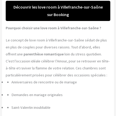
Découvrir les love room à Villefranche-sur-Saône
sur Booking
Pourquoi choisir une love room à Villefranche-sur-Saône ?
Le concept de love room à Villefranche-sur-Saône séduit de plus
en plus de couples pour diverses raisons. Tout d’abord, elles
offrent une
parenthèse romantique
loin du stress quotidien.
C’est l’occasion idéale célébrer l’Amour, pour se retrouver en tête-
à-tête et raviver la flamme de votre relation. Ces chambres sont
particulièrement prisées pour célébrer des occasions spéciales :
Anniversaires de rencontre ou de mariage
Demandes en mariage originales
Saint-Valentin inoubliable