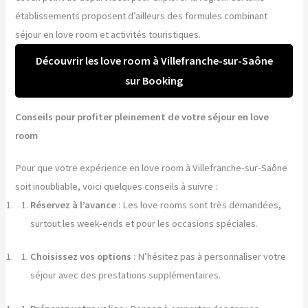
établissements proposent d’ailleurs des formules combinant
séjour en love room et activités touristiques.
Découvrir les love room à Villefranche-sur-Saône
sur Booking
Conseils pour profiter pleinement de votre séjour en love
room
Pour que votre expérience en love room à Villefranche-sur-Saône
soit inoubliable, voici quelques conseils à suivre :
Réservez à l’avance
: Les love rooms sont très demandées,
surtout les week-ends et pour les occasions spéciales.
Choisissez vos options
: N’hésitez pas à personnaliser votre
séjour avec des prestations supplémentaires.