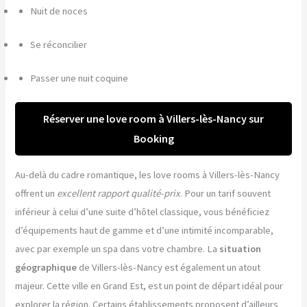
Nuit de noces
Se réconcilier
Passer une nuit coquine
Réserver une love room à Villers-lès-Nancy sur
Booking
Au-delà du cadre romantique, les love rooms à Villers-lès-Nancy
offrent un
excellent rapport qualité-prix
. Pour un tarif souvent
inférieur à celui d’une suite d’hôtel classique, vous bénéficiez
d’équipements haut de gamme et d’une intimité incomparable,
avec par exemple un spa dans votre chambre. La
situation
géographique
de Villers-lès-Nancy est également un atout
majeur. Cette ville en Grand Est, est un point de départ idéal pour
explorer la région. Certains établissements proposent d’ailleurs