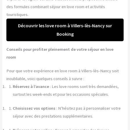
des formules combinant séjour en love room et activités
touristiques.
Découvrir les love room à Villers-lès-Nancy sur
Booking
Conseils pour profiter pleinement de votre séjour en love
room
Pour que votre expérience en love room à Villers-lès-Nancy soit
inoubliable, voici quelques conseils à suivre :
Réservez à l’avance
: Les love rooms sont très demandées,
surtout les week-ends et pour les occasions spéciales.
Choisissez vos options
: N’hésitez pas à personnaliser votre
séjour avec des prestations supplémentaires.