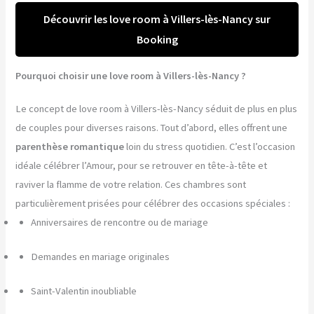
Découvrir les love room à Villers-lès-Nancy sur
Booking
Pourquoi choisir une love room à Villers-lès-Nancy ?
Le concept de love room à Villers-lès-Nancy séduit de plus en plus
de couples pour diverses raisons. Tout d’abord, elles offrent une
parenthèse romantique
loin du stress quotidien. C’est l’occasion
idéale célébrer l’Amour, pour se retrouver en tête-à-tête et
raviver la flamme de votre relation. Ces chambres sont
particulièrement prisées pour célébrer des occasions spéciales :
Anniversaires de rencontre ou de mariage
Demandes en mariage originales
Saint-Valentin inoubliable