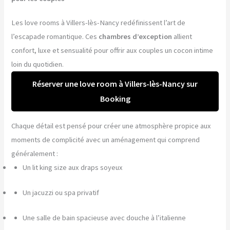
Les love rooms à Villers-lès-Nancy redéfinissent l’art de
l’escapade romantique. Ces
chambres d’exception
allient
confort, luxe et sensualité pour offrir aux couples un cocon intime
loin du quotidien.
Réserver une love room à Villers-lès-Nancy sur
Booking
Chaque détail est pensé pour créer une atmosphère propice aux
moments de complicité avec un aménagement qui comprend
généralement :
Un lit king size aux draps soyeux
Un jacuzzi ou spa privatif
Une salle de bain spacieuse avec douche à l’italienne