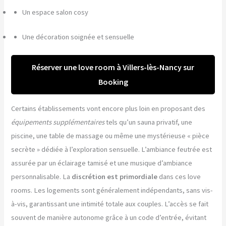
Un espace salon cosy
Une décoration soignée et sensuelle
Réserver une love room à Villers-lès-Nancy sur
Booking
Certains établissements vont encore plus loin en proposant des
équipements supplémentaires
tels qu’un sauna privatif, une
piscine, une table de massage ou même une mystérieuse « pièce
secrète » dédiée à l’exploration sensuelle. L’ambiance feutrée est
assurée par un éclairage tamisé et une musique d’ambiance
personnalisable. La
discrétion est primordiale
dans ces love
rooms. Les logements sont généralement indépendants, sans vis-
à-vis, garantissant une intimité totale aux couples. L’accès se fait
souvent de manière autonome grâce à un code d’entrée, évitant