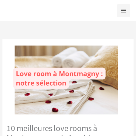
Aller
au
contenu
10 meilleures love rooms à