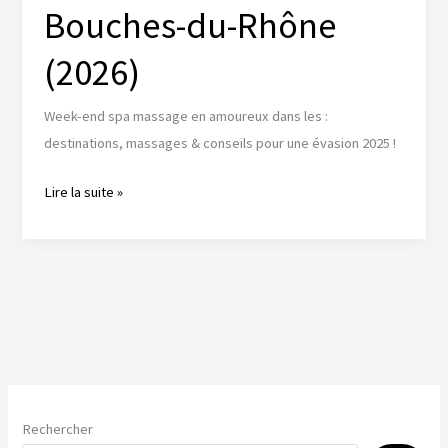
Bouches-du-Rhône
(2026)
Week-end spa massage en amoureux dans les :
destinations, massages & conseils pour une évasion 2025 !
Évasion
Lire la suite »
d’amour
:
Weekend
spa
massage
tout
compris
dans
Rechercher
les