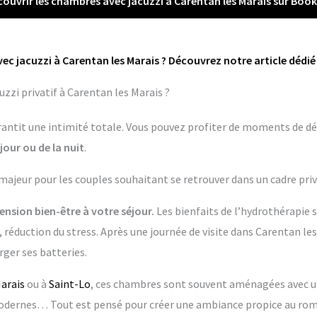
ouvrir les chambres avec jacuzzi à Carentan les Marais sur Boo
ec jacuzzi à Carentan les Marais ? Découvrez notre article dédié
zzi privatif à Carentan les Marais ?
garantit une intimité totale. Vous pouvez profiter de moments de dé
jour ou de la nuit
.
 majeur pour les couples souhaitant se retrouver dans un cadre priv
nsion bien-être à votre séjour.
Les bienfaits de l’hydrothérapie 
 réduction du stress. Après une journée de visite dans Carentan les 
ger ses batteries.
arais
ou à
Saint-Lo
, ces chambres sont souvent aménagées avec un 
dernes… Tout est pensé pour créer une ambiance propice au rom