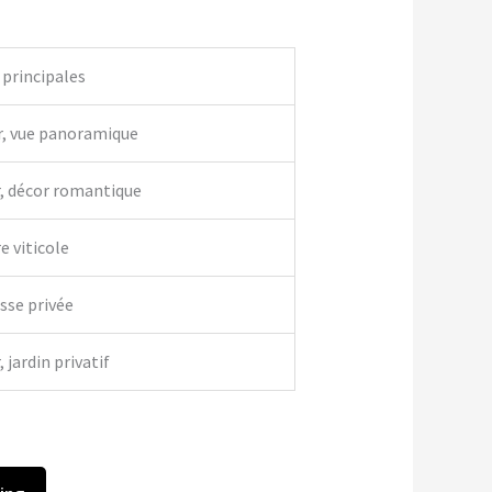
 principales
r, vue panoramique
r, décor romantique
e viticole
asse privée
 jardin privatif