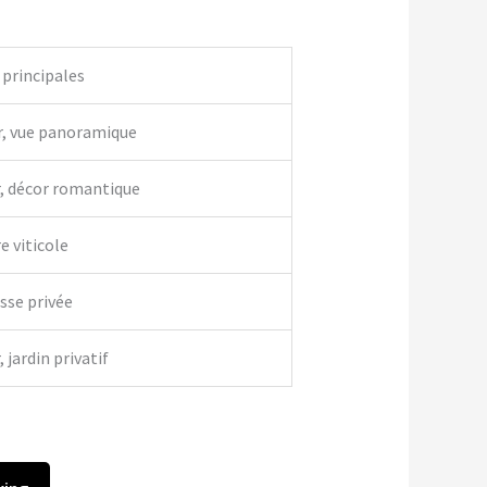
 principales
r, vue panoramique
r, décor romantique
e viticole
asse privée
 jardin privatif