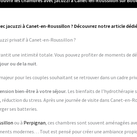
ouvrir les chambres avec jacuzzi à Canet-en-Roussillon sur Boo
ec jacuzzi à Canet-en-Roussillon ? Découvrez notre article dédié
zzi privatif à Canet-en-Roussillon ?
garantit une intimité totale. Vous pouvez profiter de moments de dé
jour ou de la nuit
.
 majeur pour les couples souhaitant se retrouver dans un cadre priv
nsion bien-être à votre séjour.
Les bienfaits de l’hydrothérapie 
 réduction du stress. Après une journée de visite dans Canet-en-Rou
ger ses batteries.
sillon
ou à
Perpignan
, ces chambres sont souvent aménagées avec
pements modernes… Tout est pensé pour créer une ambiance propic