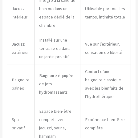
Intégré à la salle de
Jacuzzi
bain ou dans un
Utilisable par tous les
intérieur
espace dédié de la
temps, intimité totale
chambre
Installé sur une
Jacuzzi
Vue sur l’extérieur,
terrasse ou dans
extérieur
sensation de liberté
un jardin privatif
Confort d’une
Baignoire équipée
Baignoire
baignoire classique
de jets
balnéo
avec les bienfaits de
hydromassants
l’hydrothérapie
Espace bien-être
Spa
complet avec
Expérience bien-être
privatif
jacuzzi, sauna,
complète
hammam