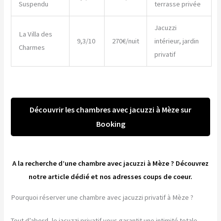
Suspendu
terrasse privée
Jacuzzi
La Villa des
9,3/10
270€/nuit
intérieur, jardin
Charmes
privatif
Découvrir les chambres avec jacuzzi à Mèze sur
Booking
A la recherche d’une chambre avec jacuzzi à Mèze ? Découvrez
notre article dédié et nos adresses coups de coeur.
Pourquoi réserver une chambre avec jacuzzi privatif à Mèze ?
Tout d’abord, le jacuzzi privatif vous garantit une intimité totale.