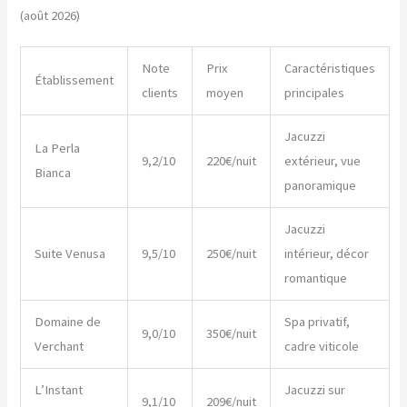
(août 2026)
Note
Prix
Caractéristiques
Établissement
clients
moyen
principales
Jacuzzi
La Perla
9,2/10
220€/nuit
extérieur, vue
Bianca
panoramique
Jacuzzi
Suite Venusa
9,5/10
250€/nuit
intérieur, décor
romantique
Domaine de
Spa privatif,
9,0/10
350€/nuit
Verchant
cadre viticole
L’Instant
Jacuzzi sur
9,1/10
209€/nuit