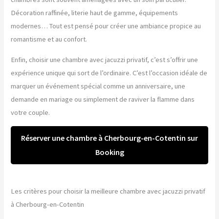
Décoration raffinée, literie haut de gamme, équipements
modernes… Tout est pensé pour créer une ambiance propice au
romantisme et au confort.
Enfin, choisir une chambre avec jacuzzi privatif, c’est s’offrir une
expérience unique qui sort de l’ordinaire. C’est l’occasion idéale de
marquer un événement spécial comme un anniversaire, une
demande en mariage ou simplement de raviver la flamme dans
votre couple.
Réserver une chambre à Cherbourg-en-Cotentin sur
Booking
Les critères pour choisir la meilleure chambre avec jacuzzi privatif
à Cherbourg-en-Cotentin