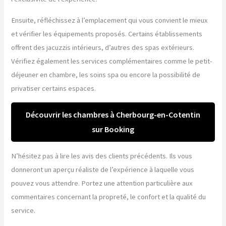
Ensuite, réfléchissez à l’emplacement qui vous convient le mieux
et vérifier les équipements proposés. Certains établissements
offrent des jacuzzis intérieurs, d’autres des spas extérieurs.
Vérifiez également les services complémentaires comme le petit-
déjeuner en chambre, les soins spa ou encore la possibilité de
privatiser certains espaces.
Découvrir les chambres à Cherbourg-en-Cotentin
sur Booking
N’hésitez pas à lire les avis des clients précédents. Ils vous
donneront un aperçu réaliste de l’expérience à laquelle vous
pouvez vous attendre. Portez une attention particulière aux
commentaires concernant la propreté, le confort et la qualité du
service.