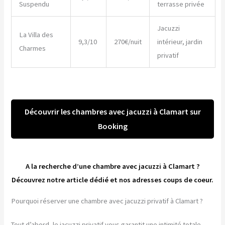
Suspendu
terrasse privée
Jacuzzi
La Villa des
9,3/10
270€/nuit
intérieur, jardin
Charmes
privatif
Découvrir les chambres avec jacuzzi à Clamart sur
Booking
A la recherche d’une chambre avec jacuzzi à Clamart ?
Découvrez notre article dédié et nos adresses coups de coeur.
Pourquoi réserver une chambre avec jacuzzi privatif à Clamart ?
Tout d’abord, le jacuzzi privatif vous garantit une intimité totale.