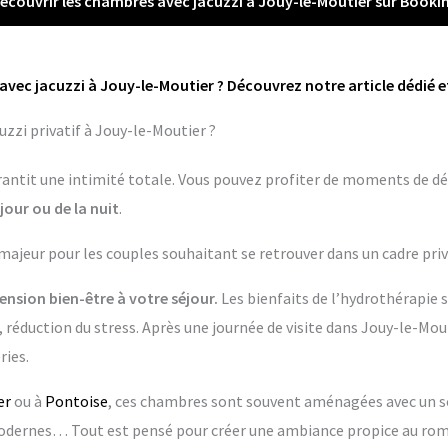
écouvrir les chambres avec jacuzzi à Jouy-le-Moutier sur Booki
avec jacuzzi à Jouy-le-Moutier ? Découvrez notre article dédié e
zzi privatif à Jouy-le-Moutier ?
garantit une intimité totale. Vous pouvez profiter de moments de dé
jour ou de la nuit
.
 majeur pour les couples souhaitant se retrouver dans un cadre priv
nsion bien-être à votre séjour.
Les bienfaits de l’hydrothérapie 
 réduction du stress. Après une journée de visite dans Jouy-le-Mout
ries.
er
ou à
Pontoise
, ces chambres sont souvent aménagées avec un soi
dernes… Tout est pensé pour créer une ambiance propice au rom