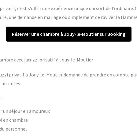
rivatif, c’est s’offrir une expérience unique qui sort de l’ordinaire.
re, une demande en mariage ou simplement de raviver la flamme 
Réserver une chambre à Jouy-le-Moutier sur Booking
hambre avec jacuzzi privatif à Jouy-le-Moutier
uzzi privatif à Jouy-le-Moutier demande de prendre en compte plus
 attentes.
 :
our un séjour en amoureux
vi en chambre
t du personnel