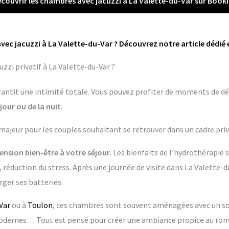
couvrir les chambres avec jacuzzi à La Valette-du-Var sur Book
vec jacuzzi à La Valette-du-Var ? Découvrez notre article dédié 
zzi privatif à La Valette-du-Var ?
garantit une intimité totale. Vous pouvez profiter de moments de dé
jour ou de la nuit
.
 majeur pour les couples souhaitant se retrouver dans un cadre priv
nsion bien-être à votre séjour.
Les bienfaits de l’hydrothérapie 
 réduction du stress. Après une journée de visite dans La Valette-du
ger ses batteries.
Var
ou à
Toulon
, ces chambres sont souvent aménagées avec un soin
dernes… Tout est pensé pour créer une ambiance propice au rom