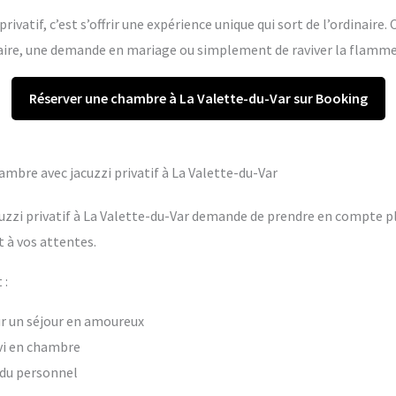
rivatif, c’est s’offrir une expérience unique qui sort de l’ordinaire.
re, une demande en mariage ou simplement de raviver la flamme 
Réserver une chambre à La Valette-du-Var sur Booking
hambre avec jacuzzi privatif à La Valette-du-Var
uzzi privatif à La Valette-du-Var demande de prendre en compte plu
 à vos attentes.
 :
our un séjour en amoureux
vi en chambre
t du personnel