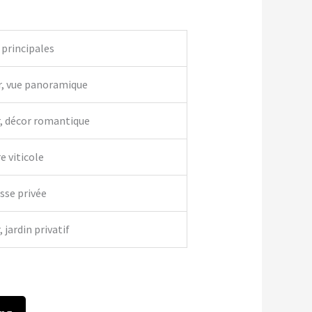
 principales
r, vue panoramique
r, décor romantique
e viticole
asse privée
 jardin privatif