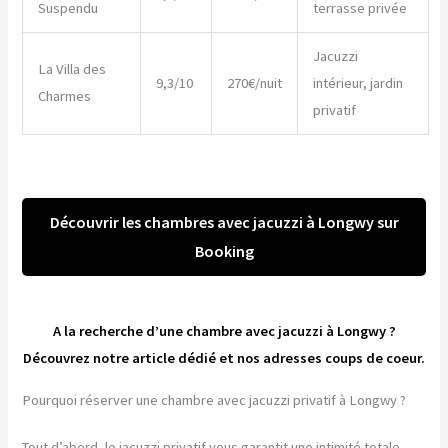
Suspendu
terrasse privée
Jacuzzi
La Villa des
9,3/10
270€/nuit
intérieur, jardin
Charmes
privatif
Découvrir les chambres avec jacuzzi à Longwy sur
Booking
A la recherche d’une chambre avec jacuzzi à Longwy ?
Découvrez notre article dédié et nos adresses coups de coeur.
Pourquoi réserver une chambre avec jacuzzi privatif à Longwy ?
Tout d’abord, le jacuzzi privatif vous garantit une intimité totale.