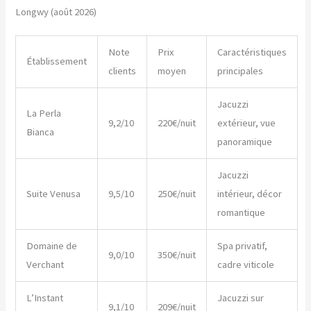
Longwy (août 2026)
Note
Prix
Caractéristiques
Établissement
clients
moyen
principales
Jacuzzi
La Perla
9,2/10
220€/nuit
extérieur, vue
Bianca
panoramique
Jacuzzi
Suite Venusa
9,5/10
250€/nuit
intérieur, décor
romantique
Domaine de
Spa privatif,
9,0/10
350€/nuit
Verchant
cadre viticole
L’Instant
Jacuzzi sur
9,1/10
209€/nuit