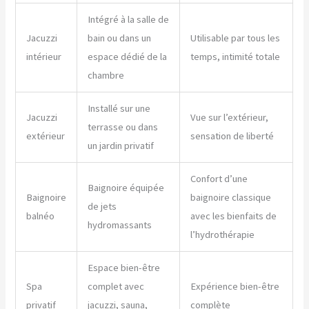
Intégré à la salle de
Jacuzzi
bain ou dans un
Utilisable par tous les
intérieur
espace dédié de la
temps, intimité totale
chambre
Installé sur une
Jacuzzi
Vue sur l’extérieur,
terrasse ou dans
extérieur
sensation de liberté
un jardin privatif
Confort d’une
Baignoire équipée
Baignoire
baignoire classique
de jets
balnéo
avec les bienfaits de
hydromassants
l’hydrothérapie
Espace bien-être
Spa
complet avec
Expérience bien-être
privatif
jacuzzi, sauna,
complète