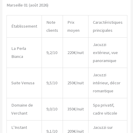
Marseille 01 (août 2026)
Note
Prix
Caractéristiques
Établissement
clients
moyen
principales
Jacuzzi
La Perla
9,2/10
220€/nuit
extérieur, vue
Bianca
panoramique
Jacuzzi
Suite Venusa
9,5/10
250€/nuit
intérieur, décor
romantique
Domaine de
Spa privatif,
9,0/10
350€/nuit
Verchant
cadre viticole
L’Instant
Jacuzzi sur
9,1/10
209€/nuit