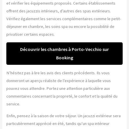
et vérifier les équipements proposés. Certains établissements
offrent des jacuzzis intérieurs, d’autres des spas extérieurs.
Vérifiez également les services complémentaires comme le petit-
déjeuner en chambre, les soins spa ou encore la possibilité de
privatiser certains espaces.
Découvrir les chambres à Porto-Vecchio sur
Booking
N’hésitez pas à lire les avis des clients précédents. Ils vous
donneront un aperçu réaliste de l’expérience à laquelle vous
pouvez vous attendre. Portez une attention particulière aux
commentaires concernant la propreté, le confort et la qualité du
service.
Enfin, pensez à la saison de votre séjour. Un jacuzzi extérieur sera
particulièrement apprécié en été, tandis qu’un spa intérieur