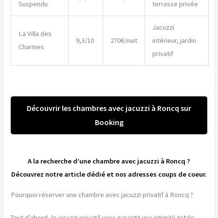
Suspendu
terrasse privée
Jacuzzi
La Villa des
9,3/10
270€/nuit
intérieur, jardin
Charmes
privatif
Découvrir les chambres avec jacuzzi à Roncq sur
Booking
A la recherche d’une chambre avec jacuzzi à Roncq ?
Découvrez notre article dédié et nos adresses coups de coeur.
Pourquoi réserver une chambre avec jacuzzi privatif à Roncq ?
Tout d’abord, le jacuzzi privatif vous garantit une intimité totale.