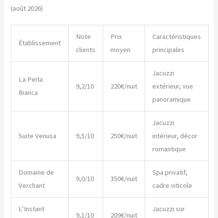
(août 2026)
Note
Prix
Caractéristiques
Établissement
clients
moyen
principales
Jacuzzi
La Perla
9,2/10
220€/nuit
extérieur, vue
Bianca
panoramique
Jacuzzi
Suite Venusa
9,5/10
250€/nuit
intérieur, décor
romantique
Domaine de
Spa privatif,
9,0/10
350€/nuit
Verchant
cadre viticole
L’Instant
Jacuzzi sur
9,1/10
209€/nuit