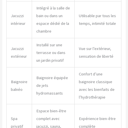
Intégré à la salle de
Jacuzzi
bain ou dans un
Utilisable par tous les
intérieur
espace dédié de la
temps, intimité totale
chambre
Installé sur une
Jacuzzi
Vue sur l’extérieur,
terrasse ou dans
extérieur
sensation de liberté
un jardin privatif
Confort d’une
Baignoire équipée
Baignoire
baignoire classique
de jets
balnéo
avec les bienfaits de
hydromassants
l’hydrothérapie
Espace bien-être
Spa
complet avec
Expérience bien-être
privatif
jacuzzi, sauna,
complète