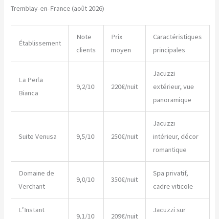
Tremblay-en-France (août 2026)
Note
Prix
Caractéristiques
Établissement
clients
moyen
principales
Jacuzzi
La Perla
9,2/10
220€/nuit
extérieur, vue
Bianca
panoramique
Jacuzzi
Suite Venusa
9,5/10
250€/nuit
intérieur, décor
romantique
Domaine de
Spa privatif,
9,0/10
350€/nuit
Verchant
cadre viticole
L’Instant
Jacuzzi sur
9,1/10
209€/nuit