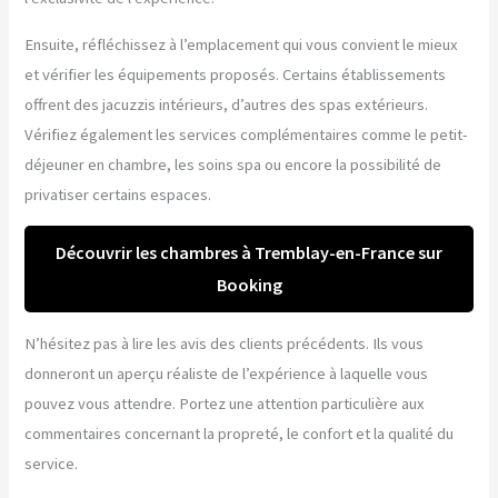
Ensuite, réfléchissez à l’emplacement qui vous convient le mieux
et vérifier les équipements proposés. Certains établissements
offrent des jacuzzis intérieurs, d’autres des spas extérieurs.
Vérifiez également les services complémentaires comme le petit-
déjeuner en chambre, les soins spa ou encore la possibilité de
privatiser certains espaces.
Découvrir les chambres à Tremblay-en-France sur
Booking
N’hésitez pas à lire les avis des clients précédents. Ils vous
donneront un aperçu réaliste de l’expérience à laquelle vous
pouvez vous attendre. Portez une attention particulière aux
commentaires concernant la propreté, le confort et la qualité du
service.