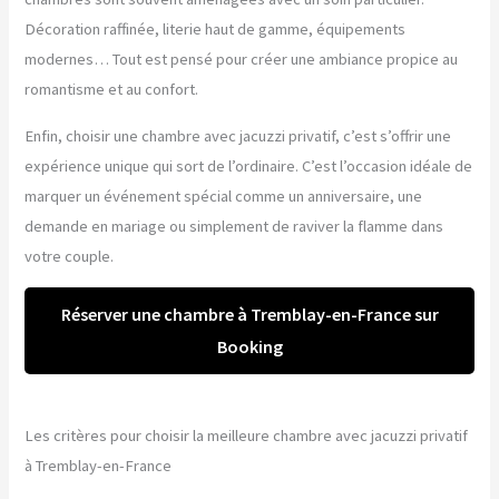
Décoration raffinée, literie haut de gamme, équipements
modernes… Tout est pensé pour créer une ambiance propice au
romantisme et au confort.
Enfin, choisir une chambre avec jacuzzi privatif, c’est s’offrir une
expérience unique qui sort de l’ordinaire. C’est l’occasion idéale de
marquer un événement spécial comme un anniversaire, une
demande en mariage ou simplement de raviver la flamme dans
votre couple.
Réserver une chambre à Tremblay-en-France sur
Booking
Les critères pour choisir la meilleure chambre avec jacuzzi privatif
à Tremblay-en-France