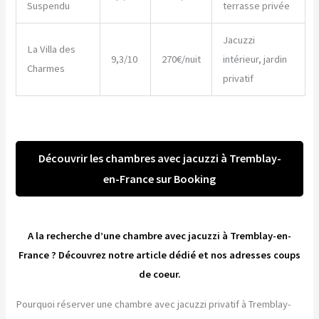
Suspendu
terrasse privée
Jacuzzi
La Villa des
9,3/10
270€/nuit
intérieur, jardin
Charmes
privatif
Découvrir les chambres avec jacuzzi à Tremblay-
en-France sur Booking
A la recherche d’une chambre avec jacuzzi à Tremblay-en-
France ? Découvrez notre article dédié et nos adresses coups
de coeur.
Pourquoi réserver une chambre avec jacuzzi privatif à Tremblay-