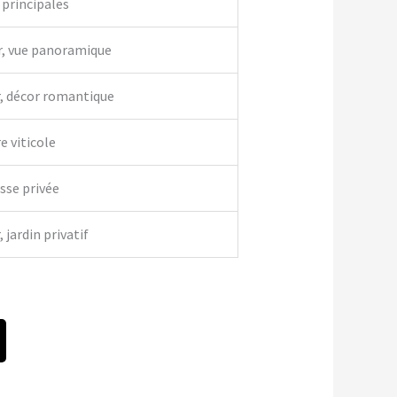
 principales
r, vue panoramique
r, décor romantique
e viticole
asse privée
 jardin privatif