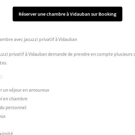
Réserver une chambre à Vidauban sur Booking
hambre avec jacuzzi privatif à Vidauban
uzzi privatif à Vidauban demande de prendre en compte plusieurs cr
tes.
 :
our un séjour en amoureux
vi en chambre
t du personnel
eux
oximité