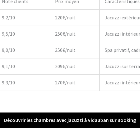
Note clients
Prix moyen
Caractéristiques
9,2/10
220€/nuit
Jacuzzi extérieu
9,5/10
250€/nuit
Jacuzzi intérieu
9,0/10
350€/nuit
Spa privatif, cadr
9,1/10
209€/nuit
Jacuzzi sur terr
9,3/10
270€/nuit
Jacuzzi intérieur,
Découvrir les chambres avec jacuzzi à Vidauban sur Booking